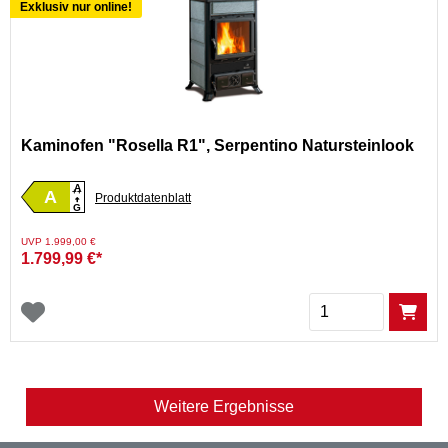
Exklusiv nur online!
Kaminofen "Rosella R1", Serpentino Natursteinlook
A
A
++
Produktdatenblatt
G
Preis reduziert von
auf
UVP 1.999,00 €
1.799,99 €*
Menge
Weitere Ergebnisse