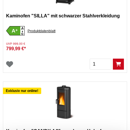
Kaminofen "SILLA" mit schwarzer Stahlverkleidung
A
A
+
++
Produktdatenblatt
G
Preis reduziert von
auf
UVP 999,00 €
799,99 €*
Menge
Exklusiv nur online!