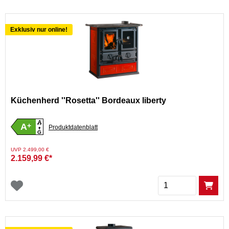
Exklusiv nur online!
Küchenherd ''Rosetta'' Bordeaux liberty
A
A
+
++
Produktdatenblatt
G
Preis reduziert von
auf
UVP 2.499,00 €
2.159,99 €*
Menge