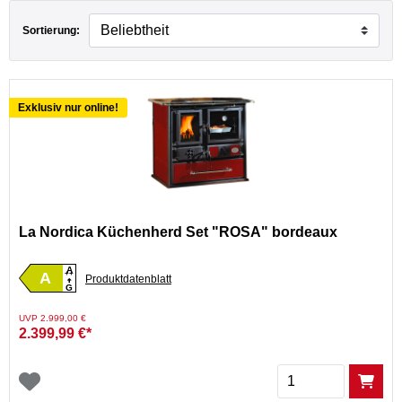
Sortierung:
Exklusiv nur online!
La Nordica Küchenherd Set "ROSA" bordeaux
A
A
++
Produktdatenblatt
G
Preis reduziert von
auf
UVP 2.999,00 €
2.399,99 €*
Menge