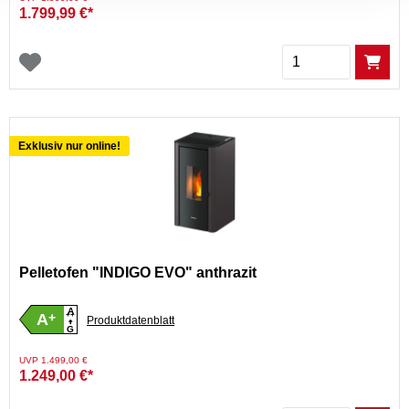
1.799,99 €*
Menge
Exklusiv nur online!
Pelletofen "INDIGO EVO" anthrazit
A
A
+
++
Produktdatenblatt
G
Preis reduziert von
auf
UVP 1.499,00 €
1.249,00 €*