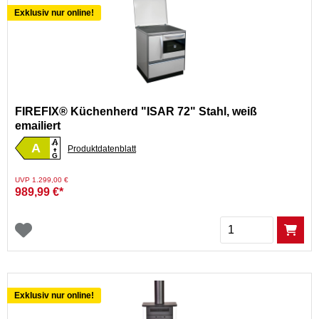
Exklusiv nur online!
FIREFIX® Küchenherd "ISAR 72" Stahl, weiß
emailiert
A
A
++
Produktdatenblatt
G
Preis reduziert von
auf
UVP 1.299,00 €
989,99 €*
Menge
Exklusiv nur online!