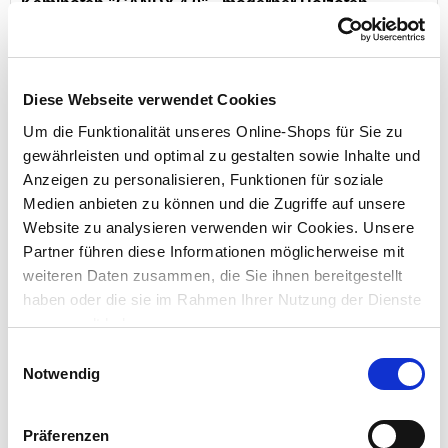
Kaminofen "CANDY 4.0" - moderner Holzofen
A
A
+
++
Produktdatenblatt
G
Diese Webseite verwendet Cookies
Preis reduziert von
auf
UVP 1.499,00 €
1.249,00 €*
Um die Funktionalität unseres Online-Shops für Sie zu
gewährleisten und optimal zu gestalten sowie Inhalte und
Menge
Anzeigen zu personalisieren, Funktionen für soziale
Medien anbieten zu können und die Zugriffe auf unsere
Website zu analysieren verwenden wir Cookies. Unsere
Partner führen diese Informationen möglicherweise mit
Exklusiv nur online!
weiteren Daten zusammen, die Sie ihnen bereitgestellt
haben oder die sie im Rahmen Ihrer Nutzung der Dienste
gesammelt haben.
Einwilligungsauswahl
Notwendig
Pelletofen "Atrium 5", bordeaux Stahl
Präferenzen
A
++