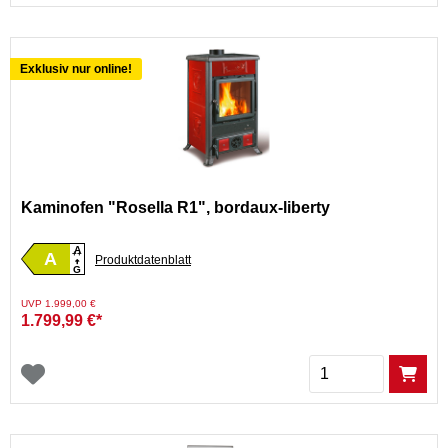
Exklusiv nur online!
Kaminofen "Rosella R1", bordaux-liberty
A
A
++
Produktdatenblatt
G
Preis reduziert von
auf
UVP 1.999,00 €
1.799,99 €*
Menge