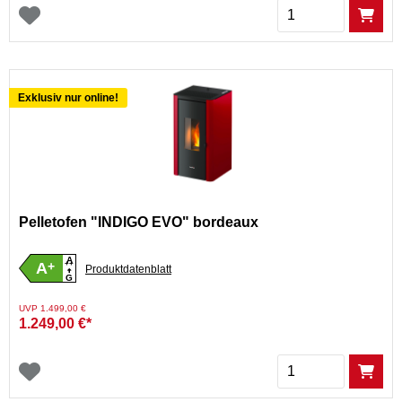
Menge
Exklusiv nur online!
Pelletofen "INDIGO EVO" bordeaux
A
A
+
++
Produktdatenblatt
G
Preis reduziert von
auf
UVP 1.499,00 €
1.249,00 €*
Menge