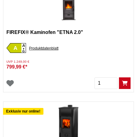
FIREFIX® Kaminofen "ETNA 2.0"
A
A
++
Produktdatenblatt
G
Preis reduziert von
auf
UVP 1.249,00 €
799,99 €*
Menge
Exklusiv nur online!