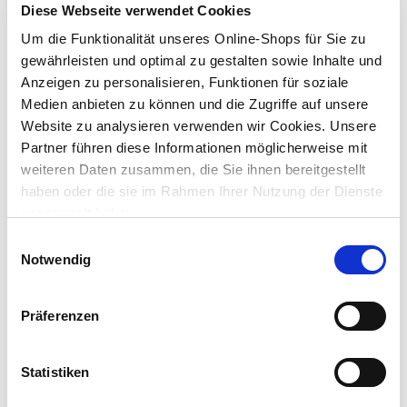
mehr erfahren
Diese Webseite verwendet Cookies
Um die Funktionalität unseres Online-Shops für Sie zu
gewährleisten und optimal zu gestalten sowie Inhalte und
Anzeigen zu personalisieren, Funktionen für soziale
LADUNGSSICHERUNG
Medien anbieten zu können und die Zugriffe auf unsere
Website zu analysieren verwenden wir Cookies. Unsere
Partner führen diese Informationen möglicherweise mit
Immer wichtig, egal ob Umzug, Urlaub oder
weiteren Daten zusammen, die Sie ihnen bereitgestellt
Großeinkauf.
haben oder die sie im Rahmen Ihrer Nutzung der Dienste
gesammelt haben.
Einwilligungsauswahl
Notwendig
mehr erfahren
Präferenzen
Statistiken
AUTOBATTERIE