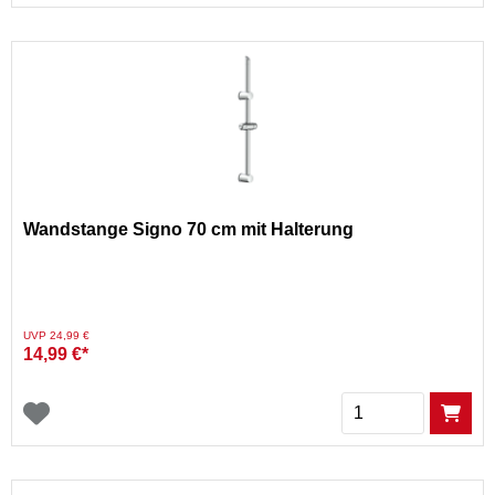
Wandstange Signo 70 cm mit Halterung
Preis reduziert von
auf
UVP 24,99 €
14,99 €*
Menge