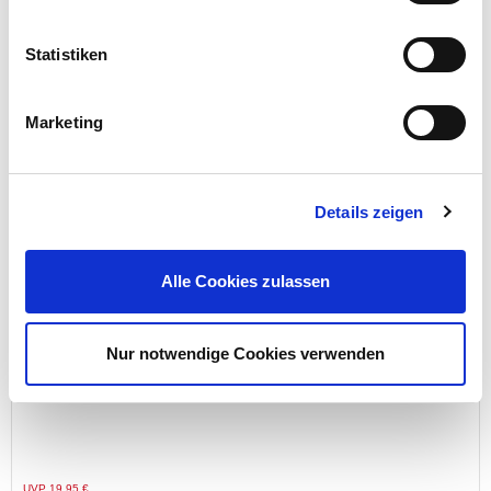
Statistiken
Preis reduziert von
auf
UVP 14,95 €
12,99 €*
Menge
Marketing
Details zeigen
Alle Cookies zulassen
Nur notwendige Cookies verwenden
eisl Handbrause PARMA verchromt mit 8 Funktionen
Preis reduziert von
auf
UVP 19,95 €