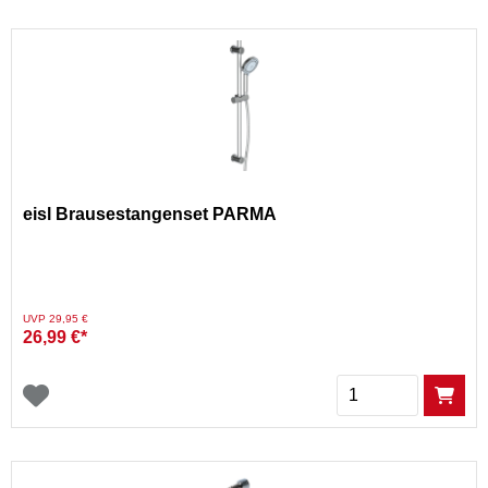
eisl Brausestangenset PARMA
Preis reduziert von
auf
UVP 29,95 €
26,99 €*
Menge