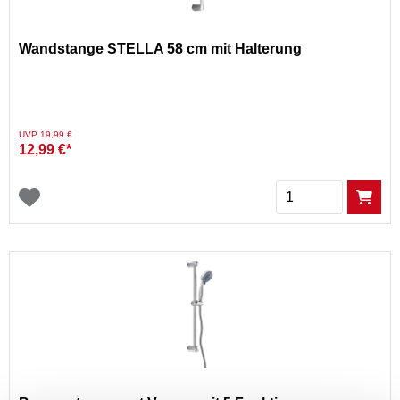
Wandstange STELLA 58 cm mit Halterung
Preis reduziert von
auf
UVP 19,99 €
12,99 €*
Menge