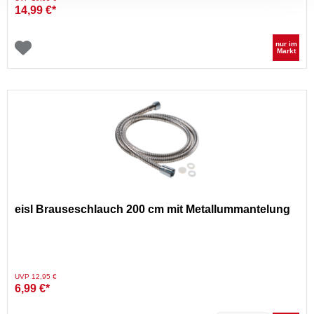
14,99 €*
nur im
Markt
eisl Brauseschlauch 200 cm mit Metallummantelung
Preis reduziert von
auf
UVP 12,95 €
6,99 €*