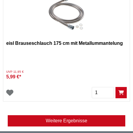
eisl Brauseschlauch 175 cm mit Metallummantelung
Preis reduziert von
auf
UVP 11,95 €
5,99 €*
Menge
Weitere Ergebnisse