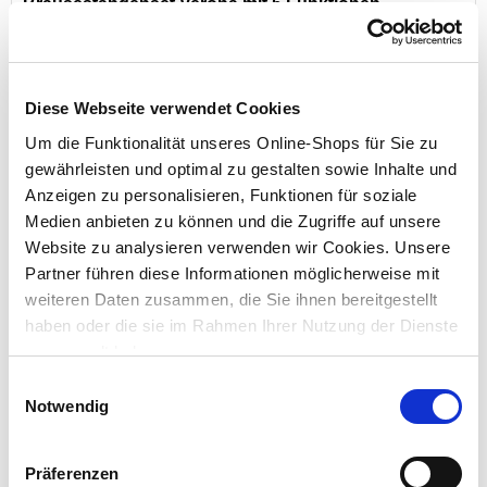
Brausestangenset Verona mit 5 Funktionen
Diese Webseite verwendet Cookies
Preis reduziert von
auf
UVP 24,95 €
22,99 €*
Um die Funktionalität unseres Online-Shops für Sie zu
gewährleisten und optimal zu gestalten sowie Inhalte und
Menge
Anzeigen zu personalisieren, Funktionen für soziale
Medien anbieten zu können und die Zugriffe auf unsere
Website zu analysieren verwenden wir Cookies. Unsere
Partner führen diese Informationen möglicherweise mit
weiteren Daten zusammen, die Sie ihnen bereitgestellt
haben oder die sie im Rahmen Ihrer Nutzung der Dienste
gesammelt haben.
Einwilligungsauswahl
Notwendig
Waschbeckenbrause 150 cm verchromt
Präferenzen