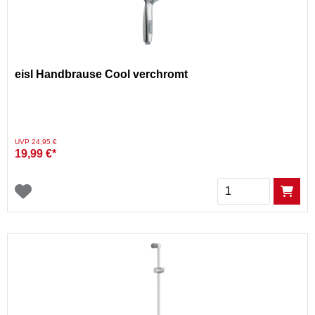
eisl Handbrause Cool verchromt
Preis reduziert von
auf
UVP 24,95 €
19,99 €*
Menge