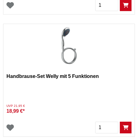
Menge
Handbrause-Set Welly mit 5 Funktionen
Preis reduziert von
auf
UVP 21,95 €
18,99 €*
Menge