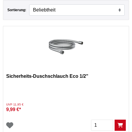
Sortierung:
Sicherheits-Duschschlauch Eco 1/2"
Preis reduziert von
auf
UVP 11,95 €
9,99 €*
Menge