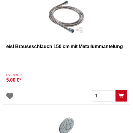
eisl Brauseschlauch 150 cm mit Metallummantelung
Preis reduziert von
auf
UVP 9,99 €
5,00 €*
Menge