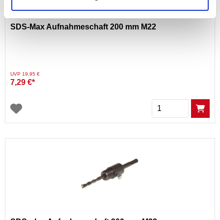
SDS-Max Aufnahmeschaft 200 mm M22
Preis reduziert von
auf
UVP 19,95 €
7,29 €*
Menge