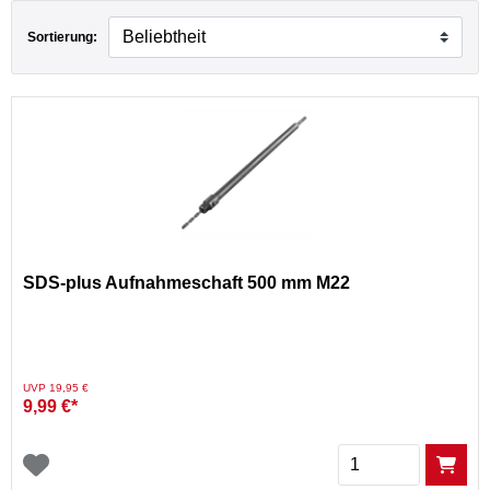
Sortierung:
SDS-plus Aufnahmeschaft 500 mm M22
Preis reduziert von
auf
UVP 19,95 €
9,99 €*
Menge