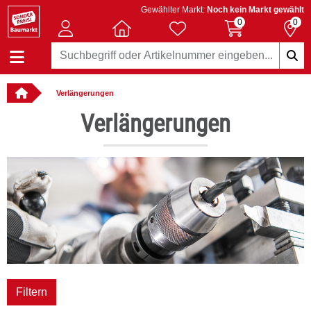
Gewählter Markt:
Noch kein Markt gewählt
0
0
Verlängerungen
: online bestellbar
Verlängerungen
Filtern