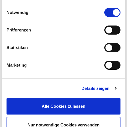
Einwilligungsauswahl
Notwendig
Präferenzen
SDS-plus Aufnahmeschaft M22 - 110 mm
Statistiken
Preis reduziert von
auf
UVP 9,99 €
4,79 €*
Marketing
Menge
Details zeigen
Alle Cookies zulassen
Nur notwendige Cookies verwenden