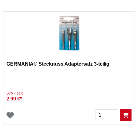
GERMANIA® Stecknuss Adaptersatz 3-teilig
Preis reduziert von
auf
UVP 4,99 €
2,99 €*
Menge