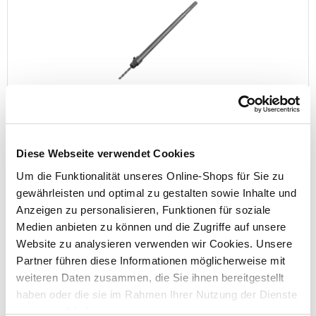
SDS-Max Aufnahmeschaft 500 mm M22
Diese Webseite verwendet Cookies
Um die Funktionalität unseres Online-Shops für Sie zu
Preis reduziert von
auf
UVP 29,95 €
10,99 €*
gewährleisten und optimal zu gestalten sowie Inhalte und
Anzeigen zu personalisieren, Funktionen für soziale
nur im
Medien anbieten zu können und die Zugriffe auf unsere
Markt
Website zu analysieren verwenden wir Cookies. Unsere
Partner führen diese Informationen möglicherweise mit
weiteren Daten zusammen, die Sie ihnen bereitgestellt
haben oder die sie im Rahmen Ihrer Nutzung der Dienste
gesammelt haben.