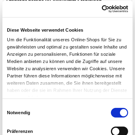
Ofenrohr gerade Ø120x500mm Stahlblech
feueraluminiert
Inhalt:
0,5 m (1 m = 15,98 €)
Diese Webseite verwendet Cookies
7,99 €
Um die Funktionalität unseres Online-Shops für Sie zu
gewährleisten und optimal zu gestalten sowie Inhalte und
nur im
Markt
Anzeigen zu personalisieren, Funktionen für soziale
Medien anbieten zu können und die Zugriffe auf unsere
Website zu analysieren verwenden wir Cookies. Unsere
Partner führen diese Informationen möglicherweise mit
weiteren Daten zusammen, die Sie ihnen bereitgestellt
haben oder die sie im Rahmen Ihrer Nutzung der Dienste
gesammelt haben.
Einwilligungsauswahl
Notwendig
Ofenrohr Ø 120 x 250 mm gerade aus Stahlblech
Präferenzen
Inhalt:
0,25 m (1 m = 21,96 €)