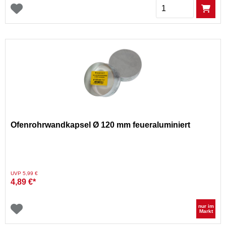
Menge
Ofenrohrwandkapsel Ø 120 mm feueraluminiert
Preis reduziert von
auf
UVP 5,99 €
4,89 €*
nur im
Markt