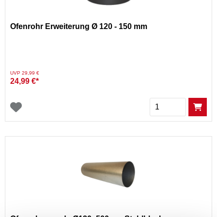
Ofenrohr Erweiterung Ø 120 - 150 mm
Preis reduziert von
auf
UVP 29,99 €
24,99 €*
Menge