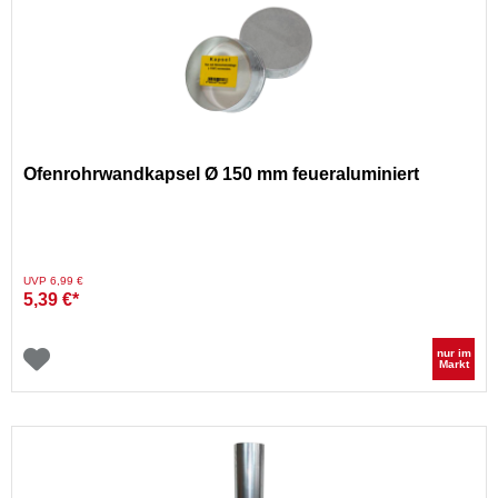
Ofenrohrwandkapsel Ø 150 mm feueraluminiert
Preis reduziert von
auf
UVP 6,99 €
5,39 €*
nur im
Markt