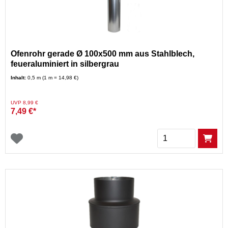
Ofenrohr gerade Ø 100x500 mm aus Stahlblech,
feueraluminiert in silbergrau
Inhalt:
0,5 m (1 m = 14,98 €)
Preis reduziert von
auf
UVP 8,99 €
7,49 €*
Menge