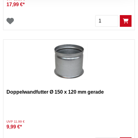
17,99 €*
Menge
Doppelwandfutter Ø 150 x 120 mm gerade
Preis reduziert von
auf
UVP 11,99 €
9,99 €*