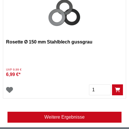
Rosette Ø 150 mm Stahlblech gussgrau
Preis reduziert von
auf
UVP 9,99 €
6,99 €*
Menge
Weitere Ergebnisse