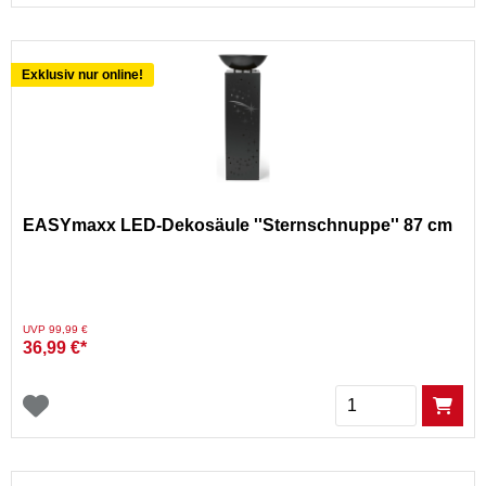
Exklusiv nur online!
EASYmaxx LED-Dekosäule ''Sternschnuppe'' 87 cm
Preis reduziert von
auf
UVP 99,99 €
36,99 €*
Menge