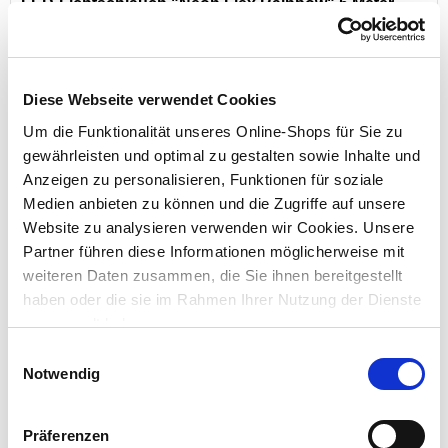
LED-Lichtschlauch "Neon Flex Rainbow" 5 Meter
Diese Webseite verwendet Cookies
Preis reduziert von
auf
UVP 59,00 €
19,99 €*
Um die Funktionalität unseres Online-Shops für Sie zu
gewährleisten und optimal zu gestalten sowie Inhalte und
Menge
Anzeigen zu personalisieren, Funktionen für soziale
Medien anbieten zu können und die Zugriffe auf unsere
Website zu analysieren verwenden wir Cookies. Unsere
Partner führen diese Informationen möglicherweise mit
weiteren Daten zusammen, die Sie ihnen bereitgestellt
haben oder die sie im Rahmen Ihrer Nutzung der Dienste
gesammelt haben.
Einwilligungsauswahl
Notwendig
Partylichterkette 300 cm, mit 10 warmweißen LEDs
Präferenzen