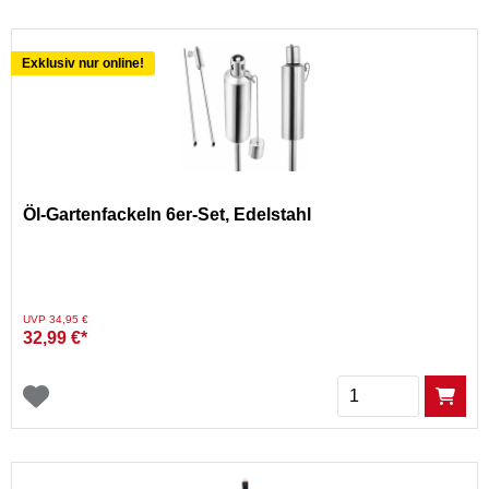
Exklusiv nur online!
Öl‑Gartenfackeln 6er-Set, Edelstahl
Preis reduziert von
auf
UVP 34,95 €
32,99 €*
Menge