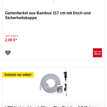
Gartenfackel aus Bambus 117 cm mit Doch und
Sicherheitskappe
Preis reduziert von
auf
UVP 3,99 €
2,00 €*
nur im
Markt
Exklusiv nur online!