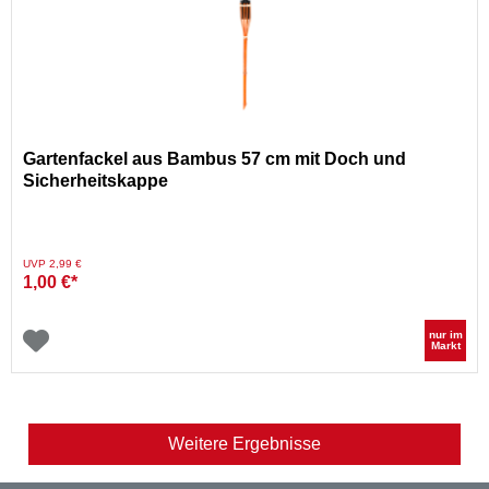
Gartenfackel aus Bambus 57 cm mit Doch und
Sicherheitskappe
Preis reduziert von
auf
UVP 2,99 €
1,00 €*
nur im
Markt
Weitere Ergebnisse