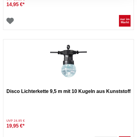
14,95 €*
nur im
Markt
Disco Lichterkette 9,5 m mit 10 Kugeln aus Kunststoff
Preis reduziert von
auf
UVP 24,95 €
19,95 €*