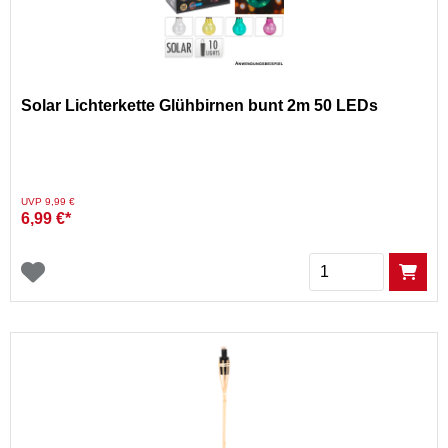
Solar Lichterkette Glühbirnen bunt 2m 50 LEDs
Preis reduziert von
auf
UVP 9,99 €
6,99 €*
Menge