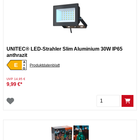
UNITEC® LED-Strahler Slim Aluminium 30W IP65
anthrazit
A
E
Produktdatenblatt
G
Preis reduziert von
auf
UVP 14,95 €
9,99 €*
Menge