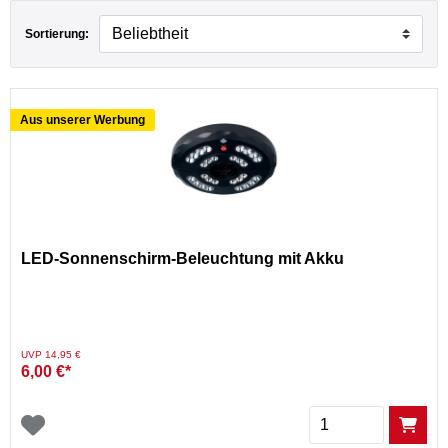
Sortierung:
Aus unserer Werbung
LED-Sonnenschirm-Beleuchtung mit Akku
Preis reduziert von
auf
UVP 14,95 €
6,00 €*
Menge