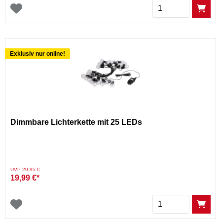
Menge
Exklusiv nur online!
Dimmbare Lichterkette mit 25 LEDs
Preis reduziert von
auf
UVP 29,95 €
19,99 €*
Menge