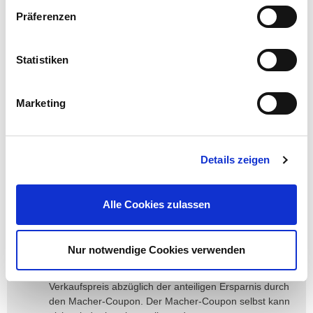
Coupons. Der Kunde hat keinen Anspruch auf
Präferenzen
Auszahlung und Erstattung, da es sich um einen
Coupon, nicht um einen Gutschein handelt.
Im Falle der Rückabwicklung eines Kaufes, egal aus
Statistiken
welchem Grund, wird der Punktestand des
Macherfamilien-Kundenkontos entsprechend
aktualisiert. Entfällt durch die Aktualisierung der
Marketing
Anspruch auf einen Macher-Coupon, so werden
bereitgestellte Macher-Coupons entsprechend
gestrichen. Sind Macher-Coupons zum Zeitpunkt der
Rückgabe bereits aktiviert, können sie weiterhin
Details zeigen
genutzt werden. Das Kundenkonto wird mit
Minuspunkten in Höhe des ursprünglichen Kaufbetrags
belastet. Minuspunkte bleiben nach Ablauf der
Alle Cookies zulassen
Sammelperiode erhalten und werden nicht genullt.
Wird ein Artikel zurückgegeben, bei dessen
ursprünglichem Kauf ein Macher-Coupon eingesetzt
Nur notwendige Cookies verwenden
wurde, erhält der Kunde lediglich den tatsächlich
gezahlten Betrag zurück. Dieser ergibt sich aus dem
Verkaufspreis abzüglich der anteiligen Ersparnis durch
den Macher-Coupon. Der Macher-Coupon selbst kann