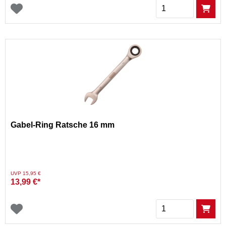
Menge
Gabel-Ring Ratsche 16 mm
Preis reduziert von
auf
UVP 15,95 €
13,99 €*
Menge