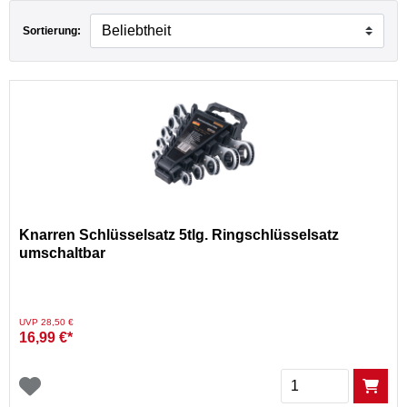
Sortierung:
Knarren Schlüsselsatz 5tlg. Ringschlüsselsatz
umschaltbar
Preis reduziert von
auf
UVP 28,50 €
16,99 €*
Menge