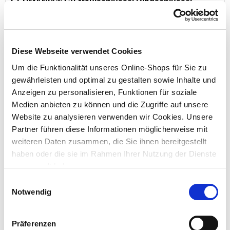
GERMANIA® CV Maulschlüssel Ringschlüssel
Ratsche 10 mm satiniert
Diese Webseite verwendet Cookies
Preis reduziert von
auf
UVP 9,99 €
7,99 €*
Um die Funktionalität unseres Online-Shops für Sie zu
gewährleisten und optimal zu gestalten sowie Inhalte und
Menge
Anzeigen zu personalisieren, Funktionen für soziale
Medien anbieten zu können und die Zugriffe auf unsere
Website zu analysieren verwenden wir Cookies. Unsere
Partner führen diese Informationen möglicherweise mit
weiteren Daten zusammen, die Sie ihnen bereitgestellt
haben oder die sie im Rahmen Ihrer Nutzung der Dienste
gesammelt haben.
Einwilligungsauswahl
Notwendig
Gabel-Ring Ratsche 17 mm
Präferenzen