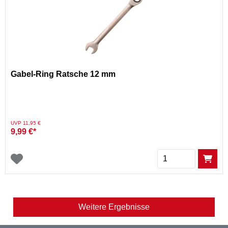
Gabel-Ring Ratsche 12 mm
Preis reduziert von
auf
UVP 11,95 €
9,99 €*
Menge
Weitere Ergebnisse