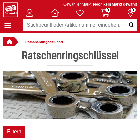
Gewählter Markt:
Noch kein Markt gewählt
0
0
Ratschenringschlüssel
llbar
Ratschenringschlüssel
Filtern