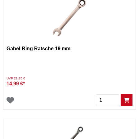
Gabel-Ring Ratsche 19 mm
Preis reduziert von
auf
UVP 21,95 €
14,99 €*
Menge