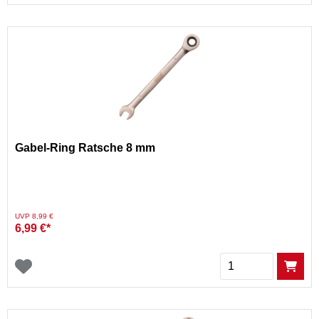
Gabel-Ring Ratsche 8 mm
Preis reduziert von
auf
UVP 8,99 €
6,99 €*
Menge