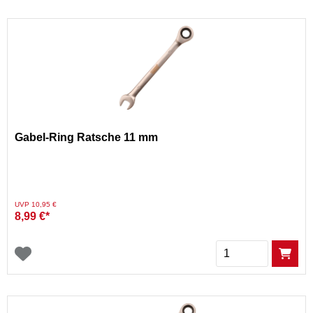
Gabel-Ring Ratsche 11 mm
Preis reduziert von
auf
UVP 10,95 €
8,99 €*
Menge