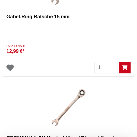
Gabel-Ring Ratsche 15 mm
Preis reduziert von
auf
UVP 14,95 €
12,99 €*
Menge