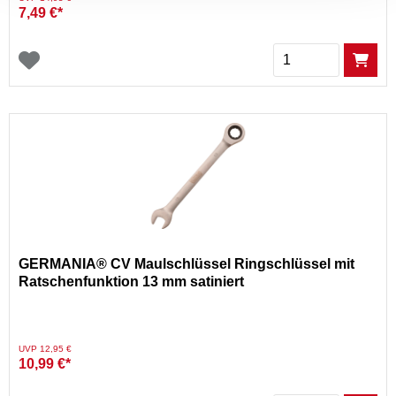
7,49 €*
Menge
GERMANIA® CV Maulschlüssel Ringschlüssel mit
Ratschenfunktion 13 mm satiniert
Preis reduziert von
auf
UVP 12,95 €
10,99 €*