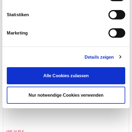
Statistiken
Preis reduziert von
auf
UVP 17,95 €
13,99 €*
Menge
Marketing
Details zeigen
Alle Cookies zulassen
Nur notwendige Cookies verwenden
BGS® Ratschenring-Maulschlüssel lose 12 mm
Preis reduziert von
auf
UVP 14,95 €