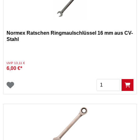
Normex Ratschen Ringmaulschlüssel 16 mm aus CV-
Stahl
Preis reduziert von
auf
UVP 13,11 €
6,00 €*
Menge