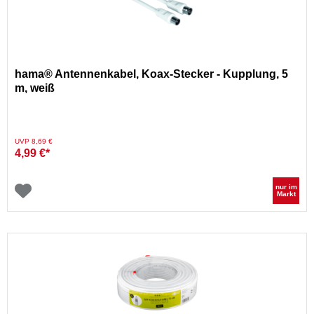
hama® Antennenkabel, Koax-Stecker - Kupplung, 5
m, weiß
Preis reduziert von
auf
UVP 8,69 €
4,99 €*
nur im
Markt