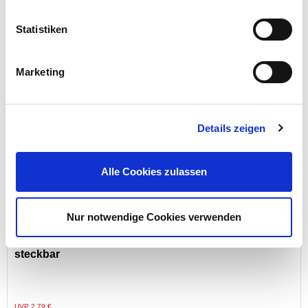
Statistiken
Preis reduziert von
auf
UVP 11,99 €
7,99 €*
Marketing
nur im
Markt
Details zeigen
Alle Cookies zulassen
Nur notwendige Cookies verwenden
hama® SAT-Adapter, F-Stecker - Koax-Stecker,
steckbar
Preis reduziert von
auf
UVP 2,79 €