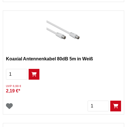
Koaxial Antennenkabel 80dB 5m in Weiß
Menge
Preis reduziert von
auf
UVP 6,99 €
2,19 €*
Menge