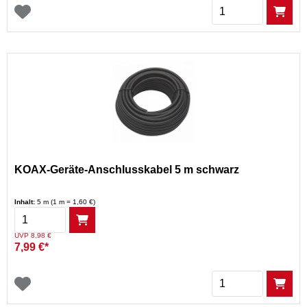
Menge
KOAX-Geräte-Anschlusskabel 5 m schwarz
Inhalt:
5 m (1 m = 1,60 €)
Menge
Preis reduziert von
auf
UVP 8,98 €
7,99 €*
Menge