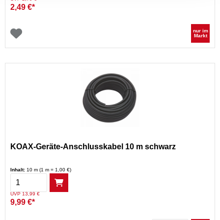
2,49 €*
nur im
Markt
KOAX-Geräte-Anschlusskabel 10 m schwarz
Inhalt:
10 m (1 m = 1,00 €)
Menge
Preis reduziert von
auf
UVP 13,99 €
9,99 €*