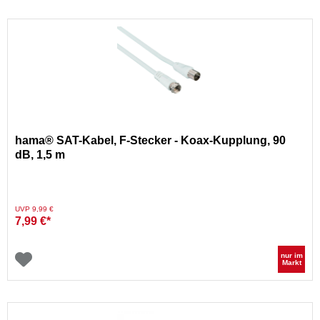
hama® SAT-Kabel, F-Stecker - Koax-Kupplung, 90
dB, 1,5 m
Preis reduziert von
auf
UVP 9,99 €
7,99 €*
nur im
Markt