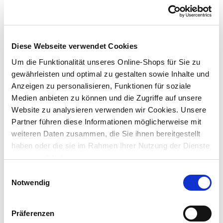
SAT-Anschluss-Kit "Digital" 90dB 10m
Diese Webseite verwendet Cookies
Preis reduziert von
auf
UVP 12,99 €
9,99 €*
Um die Funktionalität unseres Online-Shops für Sie zu
gewährleisten und optimal zu gestalten sowie Inhalte und
nur im
Anzeigen zu personalisieren, Funktionen für soziale
Markt
Medien anbieten zu können und die Zugriffe auf unsere
Website zu analysieren verwenden wir Cookies. Unsere
Partner führen diese Informationen möglicherweise mit
weiteren Daten zusammen, die Sie ihnen bereitgestellt
haben oder die sie im Rahmen Ihrer Nutzung der Dienste
gesammelt haben.
Einwilligungsauswahl
Notwendig
hama® Antennenkabel, Koax-Stecker - Kupplung, 10
m, weiß
Präferenzen