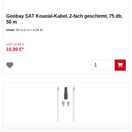
Goobay SAT Koaxial-Kabel, 2-fach geschirmt, 75 db,
50 m
Inhalt:
50 m (1 m = 0,34 €)
Preis reduziert von
auf
UVP 19,95 €
16,99 €*
Menge