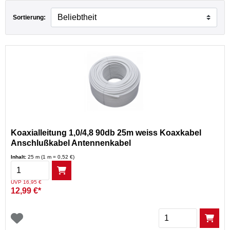
H
Sortierung:
Koaxialleitung 1,0/4,8 90db 25m weiss Koaxkabel
Anschlußkabel Antennenkabel
Inhalt:
25 m (1 m = 0,52 €)
Menge
Preis reduziert von
auf
UVP 16,95 €
12,99 €*
Menge