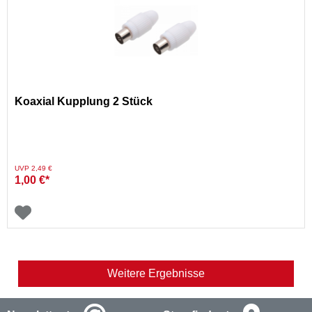
Koaxial Kupplung 2 Stück
Preis reduziert von
auf
UVP 2,49 €
1,00 €*
Weitere Ergebnisse