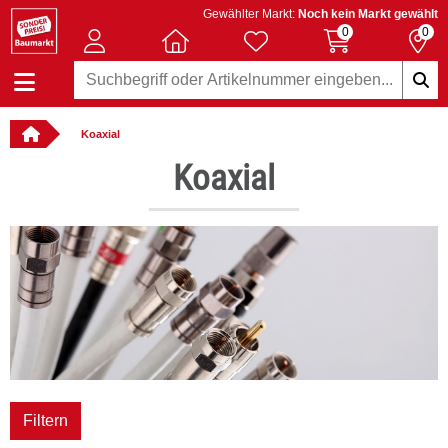
Gewählter Markt:
Noch kein Markt gewählt
0
0
Koaxial
: online bestellbar
Koaxial
Filtern