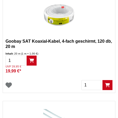
Goobay SAT Koaxial-Kabel, 4-fach geschirmt, 120 db,
20 m
Inhalt:
20 m (1 m = 1,00 €)
Menge
Preis reduziert von
auf
UVP 29,95 €
19,99 €*
Menge