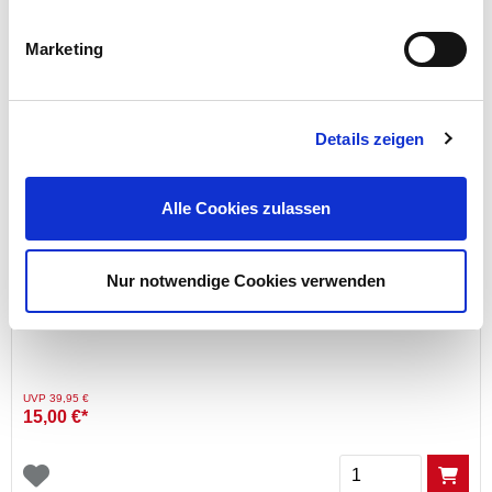
Marketing
Details zeigen
Exklusiv nur online!
Alle Cookies zulassen
Nur notwendige Cookies verwenden
Pool Reinigungsset 5tlg. Bestway®
Preis reduziert von
auf
UVP 39,95 €
15,00 €*
Menge