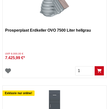
Prosperplast Erdkeller OVO 7500 Liter hellgrau
Preis reduziert von
auf
UVP 8.000,00 €
7.425,99 €*
Menge
Exklusiv nur online!