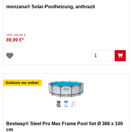
monzana® Solar-Poolheizung, anthrazit
Preis reduziert von
auf
UVP 149,95 €
89,99 €*
Menge
Exklusiv nur online!
Bestway® Steel Pro Max Frame Pool Set Ø 366 x 100
cm