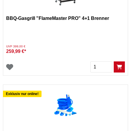
BBQ-Gasgrill "FlameMaster PRO" 4+1 Brenner
Preis reduziert von
auf
UVP 399,00 €
259,99 €*
Menge
Exklusiv nur online!