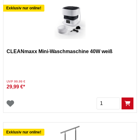
Exklusiv nur online!
CLEANmaxx Mini-Waschmaschine 40W weiß
Preis reduziert von
auf
UVP 99,99 €
29,99 €*
Menge
Exklusiv nur online!