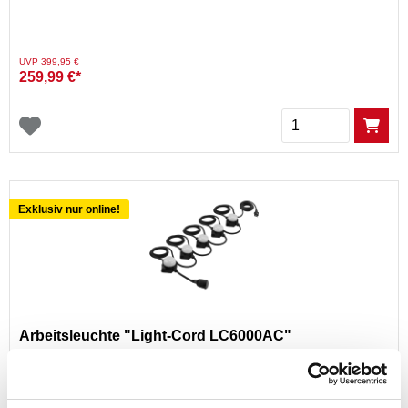
Preis reduziert von
auf
UVP 399,95 €
259,99 €*
Menge
Exklusiv nur online!
Arbeitsleuchte "Light-Cord LC6000AC"
A
E
Produktdatenblatt
G