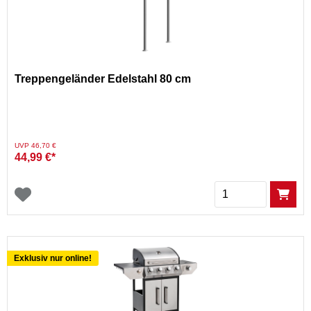
Treppengeländer Edelstahl 80 cm
Preis reduziert von
auf
UVP 46,70 €
44,99 €*
Menge
Exklusiv nur online!