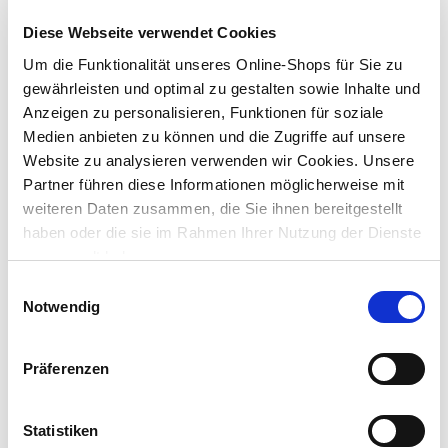
Preis reduziert von
auf
UVP 99,99 €
Diese Webseite verwendet Cookies
49,99 €*
Um die Funktionalität unseres Online-Shops für Sie zu
Menge
gewährleisten und optimal zu gestalten sowie Inhalte und
Anzeigen zu personalisieren, Funktionen für soziale
Medien anbieten zu können und die Zugriffe auf unsere
Website zu analysieren verwenden wir Cookies. Unsere
Exklusiv nur online!
Partner führen diese Informationen möglicherweise mit
weiteren Daten zusammen, die Sie ihnen bereitgestellt
haben oder die sie im Rahmen Ihrer Nutzung der Dienste
gesammelt haben.
Einwilligungsauswahl
Notwendig
Familien-Pool 200 x 150 x 50 cm
Präferenzen
Preis reduziert von
auf
UVP 39,90 €
19,99 €*
Statistiken