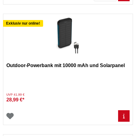
Exklusiv nur online!
Outdoor-Powerbank mit 10000 mAh und Solarpanel
Preis reduziert von
auf
UVP 41,99 €
28,99 €*