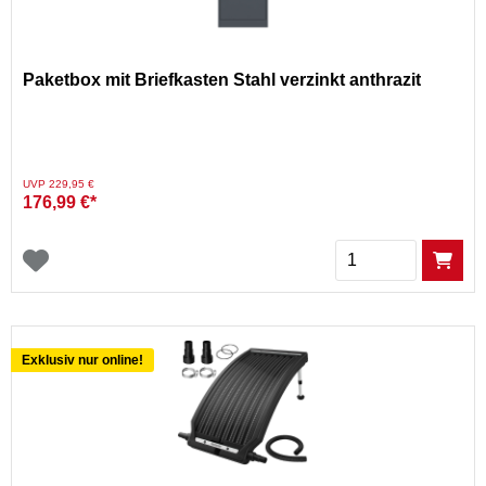
Paketbox mit Briefkasten Stahl verzinkt anthrazit
Preis reduziert von
auf
UVP 229,95 €
176,99 €*
Menge
Exklusiv nur online!