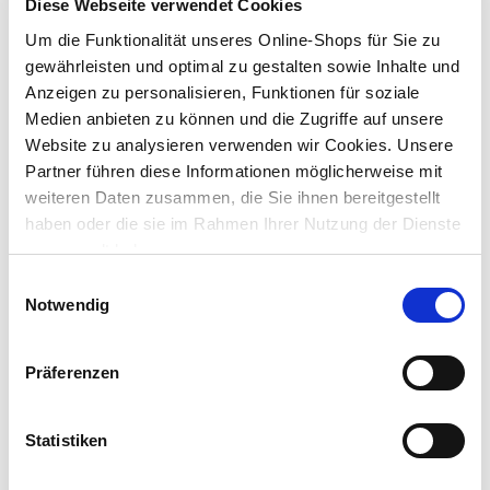
Diese Webseite verwendet Cookies
Lieferung nach Hause
Um die Funktionalität unseres Online-Shops für Sie zu
Verfügbarkeit online:
Auf Lager
gewährleisten und optimal zu gestalten sowie Inhalte und
Anzeigen zu personalisieren, Funktionen für soziale
Medien anbieten zu können und die Zugriffe auf unsere
Website zu analysieren verwenden wir Cookies. Unsere
Um Abholung im Markt nutzen zu können, wähle zunächst
Partner führen diese Informationen möglicherweise mit
einen Markt
Verfügbarkeit:
weiteren Daten zusammen, die Sie ihnen bereitgestellt
Jetzt prüfen und Markt auswählen
haben oder die sie im Rahmen Ihrer Nutzung der Dienste
gesammelt haben.
Menge
Einwilligungsauswahl
Notwendig
In den Warenkorb
Präferenzen
Merken
Beschreibung
Statistiken
Das
Schlagschnurroller
-
Set
beinhaltet einen