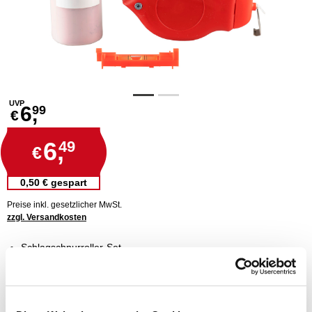
UVP
6,
99
€
6,
49
€
0,50 € gespart
Preise inkl. gesetzlicher MwSt.
zzgl. Versandkosten
Schlagschnurroller-Set
mit Libelle zum Einhängen
inklusive 115 g blaue Markierkreide
für lange, gerade Linien
ideal für den Innenausbau oder Holzbau