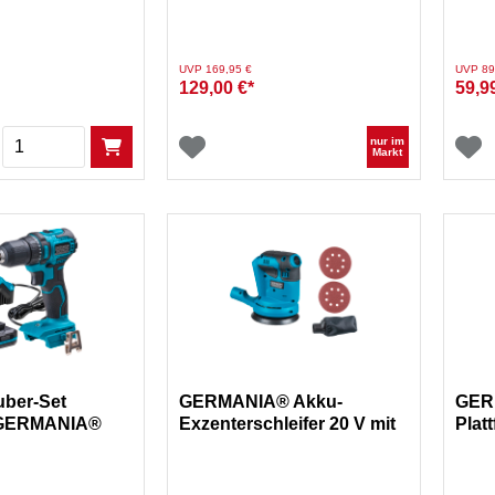
Preis reduziert von
auf
Preis re
UVP 169,95 €
UVP 89
129,00 €*
59,9
Menge
nur im
Markt
ber-Set
GERMANIA® Akku-
GER
 GERMANIA®
Exzenterschleifer 20 V mit
Plat
.0 20V
Schleifpapier und
Gene
Staubbeutel