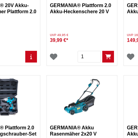
 20V Akku-
GERMANIA® Plattform 2.0
GERM
r Plattform 2.0
Akku-Heckenschere 20 V
Akku
el
Preis reduziert von
auf
Preis re
UVP 49,95 €
UVP 16
39,99 €*
149,
Menge
Plattform 2.0
GERMANIA® Akku
GERM
gschrauber-Set
Rasenmäher 2x20 V
Akk