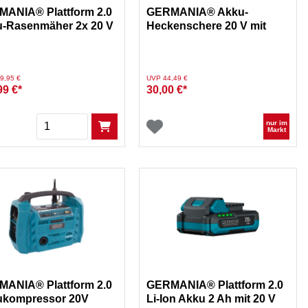
ANIA® Plattform 2.0
GERMANIA® Akku-
-Rasenmäher 2x 20 V
Heckenschere 20 V mit
45,7 cm Schnittlänge
duziert von
auf
Preis reduziert von
auf
9,95 €
UVP 44,49 €
99 €*
30,00 €*
Menge
nur im
Markt
ANIA® Plattform 2.0
GERMANIA® Plattform 2.0
ukompressor 20V
Li-Ion Akku 2 Ah mit 20 V