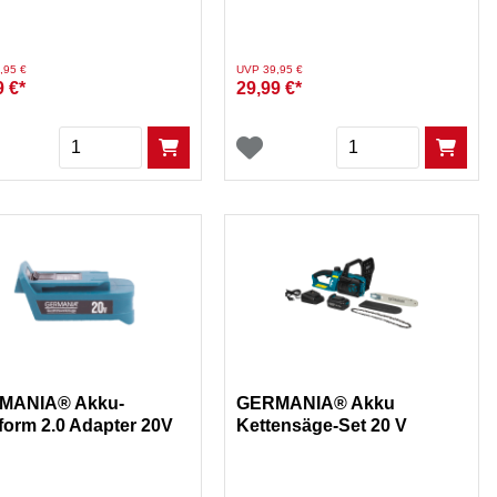
duziert von
auf
Preis reduziert von
auf
,95 €
UVP 39,95 €
9 €*
29,99 €*
Menge
Menge
MANIA® Akku-
GERMANIA® Akku
tform 2.0 Adapter 20V
Kettensäge-Set 20 V
ration 2.0