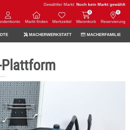
Gewählter Markt:
Noch kein Markt gewählt
0
0
undenkonto
Markt finden
Merkzettel
Warenkorb
Reservierung
OTE
MACHERWERKSTATT
MACHERFAMILIE
Plattform