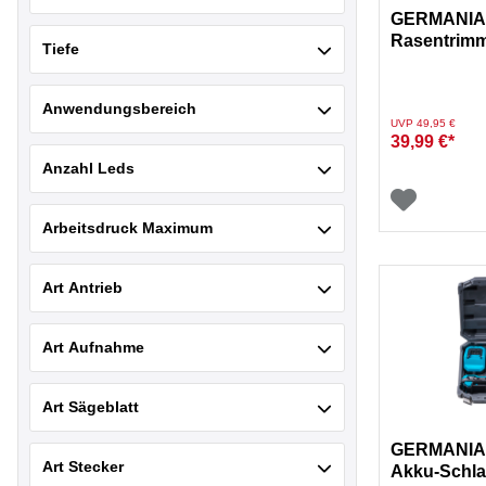
GERMANIA®
Rasentrimme
Tiefe
Teleskopsti
Anwendungsbereich
Preis reduziert von
auf
UVP 49,95 €
39,99 €*
Anzahl Leds
Arbeitsdruck Maximum
Art Antrieb
Art Aufnahme
Art Sägeblatt
GERMANIA® 
Art Stecker
Akku-Schla