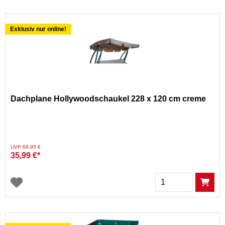
Exklusiv nur online!
Dachplane Hollywoodschaukel 228 x 120 cm creme
Preis reduziert von
auf
UVP 69,95 €
35,99 €*
Menge