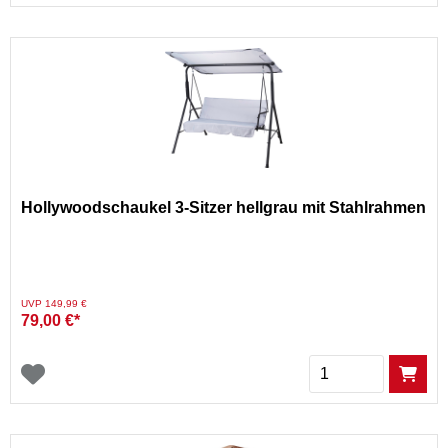
Hollywoodschaukel 3-Sitzer hellgrau mit Stahlrahmen
Preis reduziert von
auf
UVP 149,99 €
79,00 €*
Menge