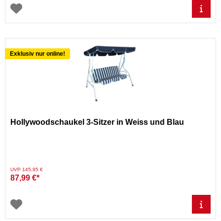
Exklusiv nur online!
Hollywoodschaukel 3-Sitzer in Weiss und Blau
Preis reduziert von
auf
UVP 145,95 €
87,99 €*