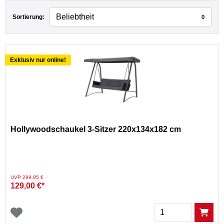
Sortierung:
Exklusiv nur online!
Hollywoodschaukel 3-Sitzer 220x134x182 cm
Preis reduziert von
auf
UVP 299,95 €
129,00 €*
Menge