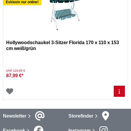
Exklusiv nur online!
Hollywoodschaukel 3-Sitzer Florida 170 x 110 x 153
cm weiß/grün
Preis reduziert von
auf
UVP 119,95 €
87,99 €*
Newsletter
Storefinder
Facebook
Instagram