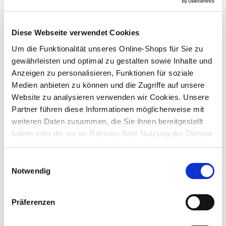
Kinderschaukel „Fröschl“ grün mit Sonnendach
Diese Webseite verwendet Cookies
Um die Funktionalität unseres Online-Shops für Sie zu
Preis reduziert von
auf
UVP 79,95 €
64,99 €*
gewährleisten und optimal zu gestalten sowie Inhalte und
Anzeigen zu personalisieren, Funktionen für soziale
Menge
Medien anbieten zu können und die Zugriffe auf unsere
Website zu analysieren verwenden wir Cookies. Unsere
Partner führen diese Informationen möglicherweise mit
weiteren Daten zusammen, die Sie ihnen bereitgestellt
haben oder die sie im Rahmen Ihrer Nutzung der Dienste
gesammelt haben.
Einwilligungsauswahl
Notwendig
Präferenzen
Hollywoodschaukel 2-Sitzer dunkelgrau