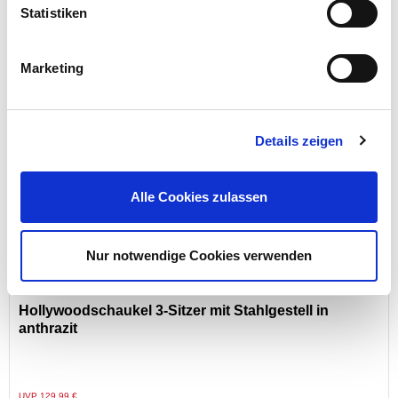
Statistiken
Preis reduziert von
auf
UVP 129,99 €
99,95 €*
Marketing
Menge
Details zeigen
Alle Cookies zulassen
Nur notwendige Cookies verwenden
Hollywoodschaukel 3-Sitzer mit Stahlgestell in
anthrazit
Preis reduziert von
auf
UVP 129,99 €