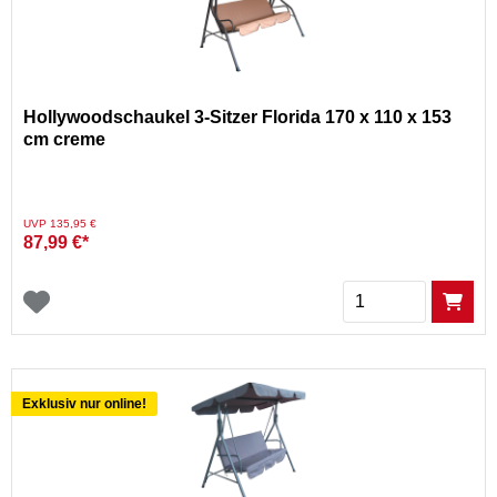
Hollywoodschaukel 3-Sitzer Florida 170 x 110 x 153
cm creme
Preis reduziert von
auf
UVP 135,95 €
87,99 €*
Menge
Exklusiv nur online!