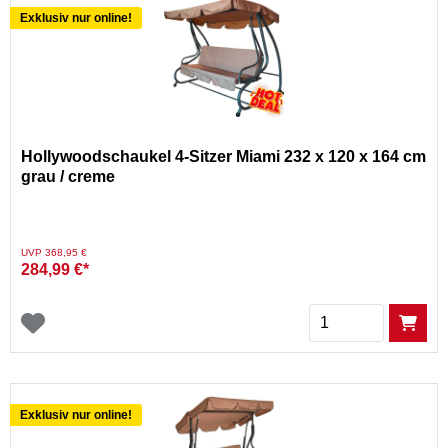
Exklusiv nur online!
Hollywoodschaukel 4-Sitzer Miami 232 x 120 x 164 cm
grau / creme
Preis reduziert von
auf
UVP 368,95 €
284,99 €*
Menge
Exklusiv nur online!