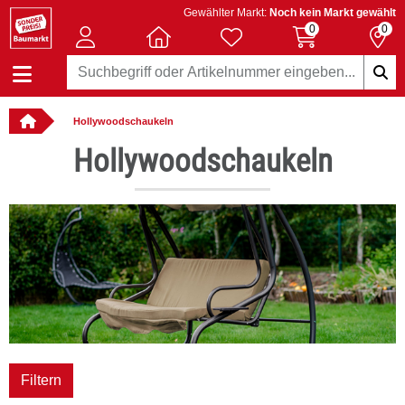
Gewählter Markt:
Noch kein Markt gewählt
0
0
Hollywoodschaukeln
llbar
Hollywoodschaukeln
Filtern