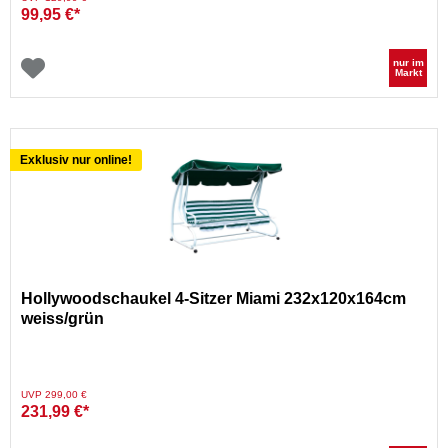
99,95 €*
nur im
Markt
Exklusiv nur online!
Hollywoodschaukel 4-Sitzer Miami 232x120x164cm
weiss/grün
Preis reduziert von
auf
UVP 299,00 €
231,99 €*