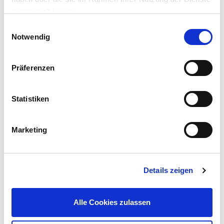
gesammelt haben.
Einwilligungsauswahl
Notwendig
Präferenzen
Bestway Pool Skimmer aus Kunststoff
Statistiken
14,99 €
UVP 19,95 €
Marketing
Gleich mitkaufen!
Details zeigen
Gefahrenhinweise
mehr
Alle Cookies zulassen
Beschreibung