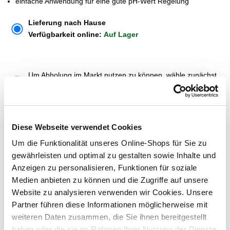
einfache Anwendung für eine gute pH-Wert Regelung
Lieferung nach Hause
Verfügbarkeit online:
Auf Lager
Um Abholung im Markt nutzen zu können, wähle zunächst
einen Markt
Verfügbarkeit:
Jetzt prüfen und Markt auswählen
Diese Webseite verwendet Cookies
Menge
Um die Funktionalität unseres Online-Shops für Sie zu
In den Warenkorb
gewährleisten und optimal zu gestalten sowie Inhalte und
Anzeigen zu personalisieren, Funktionen für soziale
Medien anbieten zu können und die Zugriffe auf unsere
Merken
Website zu analysieren verwenden wir Cookies. Unsere
Partner führen diese Informationen möglicherweise mit
ZUBEHÖR UND PASSENDE ARTIKEL:
weiteren Daten zusammen, die Sie ihnen bereitgestellt
haben oder die sie im Rahmen Ihrer Nutzung der Dienste