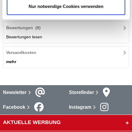
Das
pH-Minus Granulat
von MediPool dient
zur Senkung des
Nur notwendige Cookies verwenden
pH-Wertes
des Poolwasser.
mehr
Bewertungen
(8)
Bewertungen lesen
Versandkosten
mehr
Newsletter
Storefinder
Facebook
Instagram
AKTUELLE WERBUNG