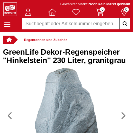
Gewählter Markt:
Noch kein Markt gewählt
0
0
Regentonnen und Zubehör
GreenLife Dekor-Regenspeicher
''Hinkelstein'' 230 Liter, granitgrau
Vorheriges
N