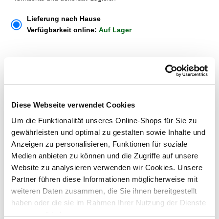
Lieferung nach Hause
Verfügbarkeit online:
Auf Lager
Dieser Artikel kann über Abholung im Markt nicht
reserviert werden
Diese Webseite verwendet Cookies
Menge
Um die Funktionalität unseres Online-Shops für Sie zu
In den Warenkorb
gewährleisten und optimal zu gestalten sowie Inhalte und
Anzeigen zu personalisieren, Funktionen für soziale
Merken
Medien anbieten zu können und die Zugriffe auf unsere
Website zu analysieren verwenden wir Cookies. Unsere
Partner führen diese Informationen möglicherweise mit
ZUBEHÖR UND PASSENDE ARTIKEL:
weiteren Daten zusammen, die Sie ihnen bereitgestellt
haben oder die sie im Rahmen Ihrer Nutzung der Dienste
gesammelt haben.