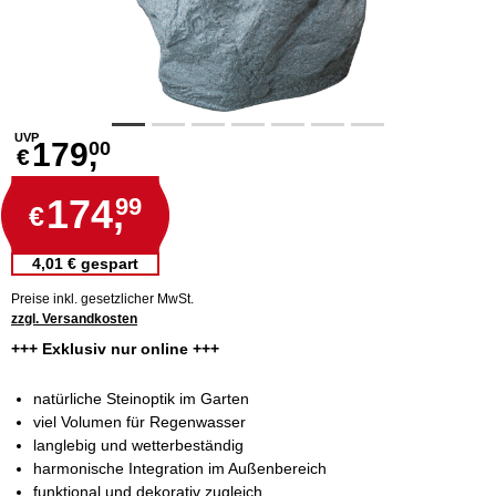
UVP
179,
00
€
174,
99
€
4,01 € gespart
Preise inkl. gesetzlicher MwSt.
zzgl. Versandkosten
+++ Exklusiv nur online +++
natürliche Steinoptik im Garten
viel Volumen für Regenwasser
langlebig und wetterbeständig
harmonische Integration im Außenbereich
funktional und dekorativ zugleich