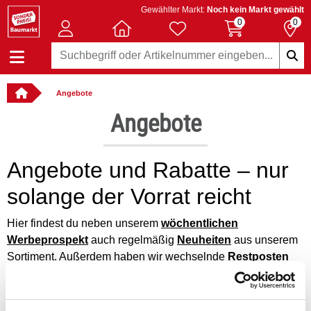
Gewählter Markt:
Noch kein Markt gewählt
0
0
Angebote
Angebote
Angebote und Rabatte – nur
solange der Vorrat reicht
Hier findest du neben unserem
wöchentlichen
Werbeprospekt
auch regelmäßig
Neuheiten
aus unserem
Sortiment. Außerdem haben wir wechselnde
Restposten
und
B-Ware
für dich. Ein dauerhaft gutes Preis-Leistungs-
Verhältnis bieten dir unsere
Eigenmarken
.