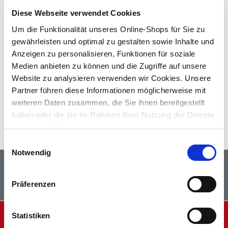
Darüber hinaus gibt’s
Exklusive Online Angebote
aus den
Diese Webseite verwendet Cookies
Kategorien Garten & Freizeit, Renovieren & Wohnen und
Um die Funktionalität unseres Online-Shops für Sie zu
Technik & Werkzeug sowie unsere
Online
gewährleisten und optimal zu gestalten sowie Inhalte und
Wochenangebote
.
Anzeigen zu personalisieren, Funktionen für soziale
Vielleicht bist du auch auf der Suche nach Schnäppchen
bis
Medien anbieten zu können und die Zugriffe auf unsere
1 Euro
,
bis 5 Euro
oder
bis 10 Euro
oder du suchst gezielt
Website zu analysieren verwenden wir Cookies. Unsere
nach
Geschenkideen
.
Partner führen diese Informationen möglicherweise mit
weiteren Daten zusammen, die Sie ihnen bereitgestellt
Filtern
haben oder die sie im Rahmen Ihrer Nutzung der Dienste
gesammelt haben.
Einwilligungsauswahl
Notwendig
Newsletter
Storefinder
Präferenzen
Facebook
Instagram
AKTUELLE WERBUNG
Statistiken