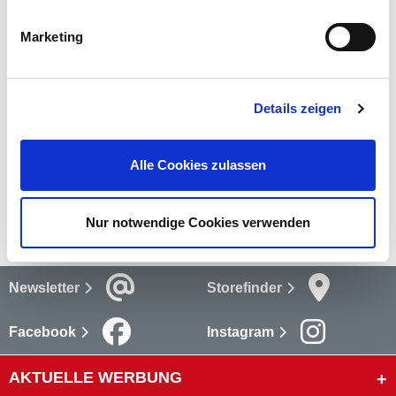
Ess-Geschirr besteht aus jeweils sechs Tellern, Löffeln,
Bechern, Gabeln und Messern.
mehr
Marketing
Bewertungen
Details zeigen
Bewertungen lesen
Alle Cookies zulassen
Versandkosten
mehr
Nur notwendige Cookies verwenden
Newsletter
Storefinder
Facebook
Instagram
AKTUELLE WERBUNG