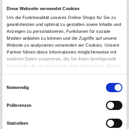
Diese Webseite verwendet Cookies
Dieser Artikel ist online nicht bestellbar. Bitte prüfe die
Um die Funktionalität unseres Online-Shops für Sie zu
Verfügbarkeit in deinem Markt.
gewährleisten und optimal zu gestalten sowie Inhalte und
Anzeigen zu personalisieren, Funktionen für soziale
Um Abholung im Markt nutzen zu können, wähle zunächst
Medien anbieten zu können und die Zugriffe auf unsere
einen Markt
Website zu analysieren verwenden wir Cookies. Unsere
Verfügbarkeit:
Partner führen diese Informationen möglicherweise mit
Jetzt prüfen und Markt auswählen
weiteren Daten zusammen, die Sie ihnen bereitgestellt
haben oder die sie im Rahmen Ihrer Nutzung der Dienste
Menge
gesammelt haben.
In den Warenkorb
Einwilligungsauswahl
Notwendig
Merken
Präferenzen
Beschreibung
Das 30-teilige Geschirr Set aus Polypropylen eignet sich gut für
Statistiken
unterwegs beim Camping, Gartenfeiern oder am Strand. Das