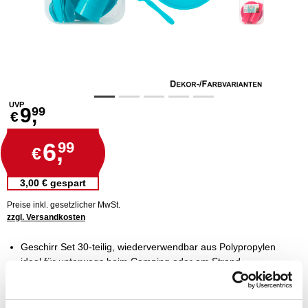
UVP
9,
99
€
6,
99
€
3,00 € gespart
Preise inkl. gesetzlicher MwSt.
zzgl. Versandkosten
Geschirr Set 30-teilig, wiederverwendbar aus Polypropylen
ideal für unterwegs beim Camping oder am Strand
ist in drei verschieden Farben erhältlich
besteht aus Teller, Löffel, Becher, Gabel und Messer
bei Nichtgebrauch platzsparend verstaubar