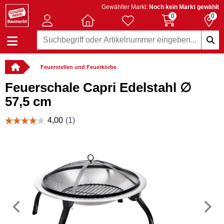
Gewählter Markt:
Noch kein Markt gewählt
0
0
Feuerstellen und Feuerkörbe
Feuerschale Capri Edelstahl ∅
57,5 cm
Vorheriges
N