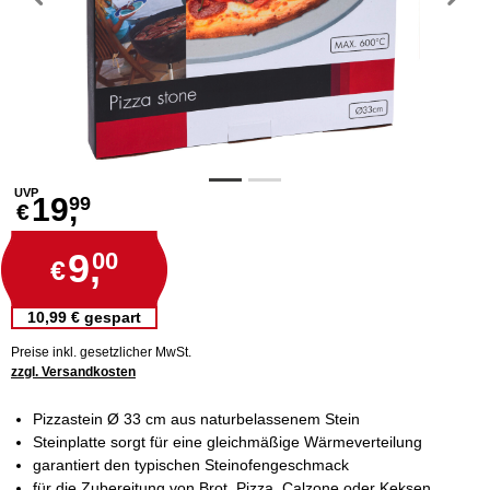
Vorheriges
N
UVP
19,
99
€
9,
00
€
10,99 € gespart
Preise inkl. gesetzlicher MwSt.
zzgl. Versandkosten
Pizzastein Ø 33 cm aus naturbelassenem Stein
Steinplatte sorgt für eine gleichmäßige Wärmeverteilung
garantiert den typischen Steinofengeschmack
für die Zubereitung von Brot, Pizza, Calzone oder Keksen