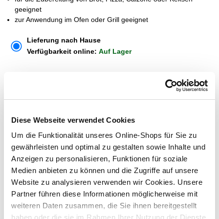
geeignet
zur Anwendung im Ofen oder Grill geeignet
Lieferung nach Hause
Verfügbarkeit online:
Auf Lager
Um Abholung im Markt nutzen zu können, wähle zunächst
einen Markt
Verfügbarkeit:
Diese Webseite verwendet Cookies
Jetzt prüfen und Markt auswählen
Um die Funktionalität unseres Online-Shops für Sie zu
gewährleisten und optimal zu gestalten sowie Inhalte und
Menge
Anzeigen zu personalisieren, Funktionen für soziale
In den Warenkorb
Medien anbieten zu können und die Zugriffe auf unsere
Website zu analysieren verwenden wir Cookies. Unsere
Partner führen diese Informationen möglicherweise mit
Merken
weiteren Daten zusammen, die Sie ihnen bereitgestellt
haben oder die sie im Rahmen Ihrer Nutzung der Dienste