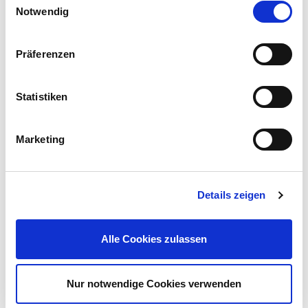
Notwendig
Präferenzen
Anzündwolle 25 Stück Feuerwalze
1,99 €
Statistiken
UVP 3,99 €
Marketing
Mehr erfahren!
Beschreibung
Details zeigen
Kaufe günstig den Gartengrillkamin Cortina aus Graubeton bei
Sonderpreis-Baumarkt. Mit Ablagefächern und
Alle Cookies zulassen
höhenverstellbarem Grillrost.
mehr
Bewertungen
Nur notwendige Cookies verwenden