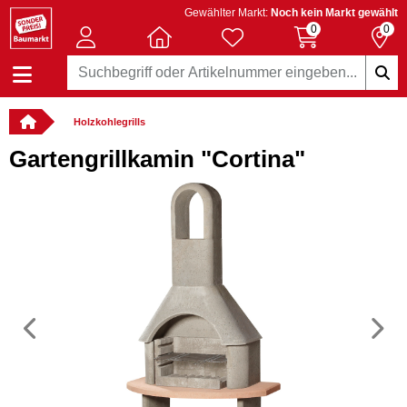
Gewählter Markt:
Noch kein Markt gewählt
0
0
Holzkohlegrills
Gartengrillkamin "Cortina"
Vorheriges
N