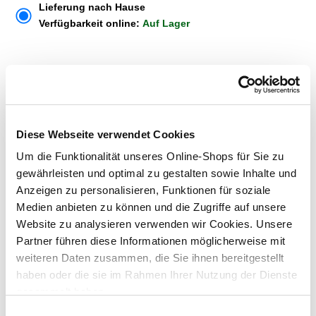
Lieferung nach Hause
Verfügbarkeit online:
Auf Lager
Dieser Artikel kann über Abholung im Markt nicht
reserviert werden
Diese Webseite verwendet Cookies
Menge
Um die Funktionalität unseres Online-Shops für Sie zu
In den Warenkorb
gewährleisten und optimal zu gestalten sowie Inhalte und
Anzeigen zu personalisieren, Funktionen für soziale
Merken
Medien anbieten zu können und die Zugriffe auf unsere
Website zu analysieren verwenden wir Cookies. Unsere
ZUBEHÖR UND PASSENDE ARTIKEL:
Partner führen diese Informationen möglicherweise mit
weiteren Daten zusammen, die Sie ihnen bereitgestellt
haben oder die sie im Rahmen Ihrer Nutzung der Dienste
gesammelt haben.
Einwilligungsauswahl