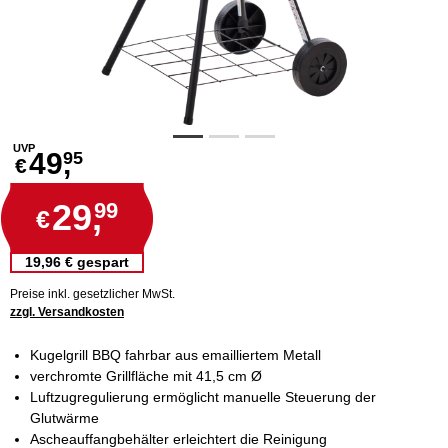
UVP
49,
95
€
29,
99
€
19,96 € gespart
Preise inkl. gesetzlicher MwSt.
zzgl. Versandkosten
Kugelgrill BBQ fahrbar aus emailliertem Metall
verchromte Grillfläche mit 41,5 cm Ø
Luftzugregulierung ermöglicht manuelle Steuerung der
Glutwärme
Ascheauffangbehälter erleichtert die Reinigung