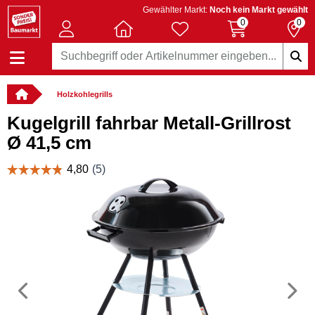
Gewählter Markt:
Noch kein Markt gewählt
0
0
Holzkohlegrills
Kugelgrill fahrbar Metall-Grillrost
Ø 41,5 cm
Vorheriges
N