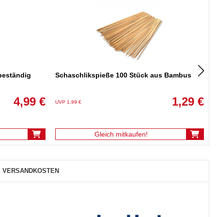
beständig
Schaschlikspieße 100 Stück aus Bambus
4,99 €
1,29 €
UVP 1,99 €
U
Gleich mitkaufen!
VERSANDKOSTEN