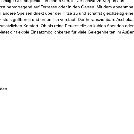
ielseitige Grillmöglichkeit in einem Gerät. Der schwarze Korpus aus
asst hervorragend auf Terrasse oder in den Garten. Mit dem abnehmbare
 andere Speisen direkt über der Hitze zu und schaffst gleichzeitig ein
stets griffbereit und ordentlich verstaut. Der herausziehbare Ascheka
zusätzlichen Komfort. Ob als reine Feuerstelle an kühlen Abenden oder
 bietet dir flexible Einsatzmöglichkeiten für viele Gelegenheiten im Auße
nden