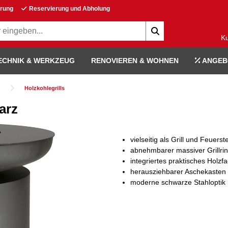
erung
Reservierung und Abholung
K
ECHNIK & WERKZEUG
RENOVIEREN & WOHNEN
ANGEB
Holzkohlegrills
arz
vielseitig als Grill und Feuerste
abnehmbarer massiver Grillri
integriertes praktisches Holzf
herausziehbarer Aschekasten
moderne schwarze Stahloptik