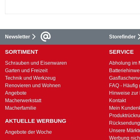
Newsletter
Storefinder
SORTIMENT
SERVICE
Schrauben und Eisenwaren
Abholung im 
Garten und Freizeit
Batteriehinwe
Technik und Werkzeug
Gasflaschenv
Renovieren und Wohnen
FAQ - Häufig 
Angebote
Hinweise zur
Macherwerkstatt
Kontakt
Macherfamilie
Mein Kunden
Produktrückru
AKTUELLE WERBUNG
Rücksendung
Unsere Märkt
Angebote der Woche
Werbung nicht