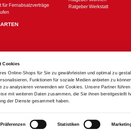
t für Fernabsatzverträge
Ratgeber Werkstatt
rufen
SARTEN
t Cookies
res Online-Shops für Sie zu gewährleisten und optimal zu gesta
Zahlungsbedingungen
rsonalisieren, Funktionen für soziale Medien anbieten zu könne
te zu analysieren verwenden wir Cookies. Unsere Partner führen
ise mit weiteren Daten zusammen, die Sie ihnen bereitgestellt h
* Alle Preise in Euro inkl. MwSt. und zzgl. Service- und Versandkosten.
ung der Dienste gesammelt haben.
** Ausgenommen Speditions- und Sperrgutzuschläge
*** Nur in teilnehmenden Märkten
 zu Preisunterschieden zwischen dem Onlineshop und unseren Sonderpreis Baumärkten vor Ort
 der Nachfrage kann es zu Lieferverzögerungen oder Fehlbeständen kommen. Sie erhalten in dies
produkt-Angebote nur gültig für den aktuellen Werbezeitraum und in teilnehmenden stationären
Präferenzen
Statistiken
Marketin
© 2013 - 2026 Sonderpreis Baumarkt