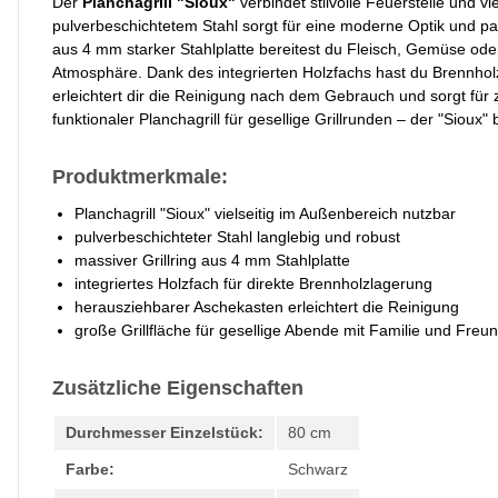
Der
Planchagrill "Sioux"
verbindet stilvolle Feuerstelle und v
pulverbeschichtetem Stahl sorgt für eine moderne Optik und p
aus 4 mm starker Stahlplatte bereitest du Fleisch, Gemüse oder
Atmosphäre. Dank des integrierten Holzfachs hast du Brennholz 
erleichtert dir die Reinigung nach dem Gebrauch und sorgt für 
funktionaler Planchagrill für gesellige Grillrunden – der "Sioux"
Produktmerkmale:
Planchagrill "Sioux" vielseitig im Außenbereich nutzbar
pulverbeschichteter Stahl langlebig und robust
massiver Grillring aus 4 mm Stahlplatte
integriertes Holzfach für direkte Brennholzlagerung
herausziehbarer Aschekasten erleichtert die Reinigung
große Grillfläche für gesellige Abende mit Familie und Freu
Zusätzliche Eigenschaften
Durchmesser Einzelstück:
80 cm
Farbe:
Schwarz