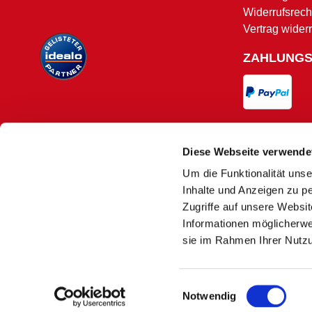
Widerrufsrech
Vertrag wider
ZAHLUNG
VERSAND
Diese Webseite verwende
Um die Funktionalität unse
Versand und 
Inhalte und Anzeigen zu pe
Zugriffe auf unsere Websi
Informationen möglicherwe
sie im Rahmen Ihrer Nutz
Es kann
1)
Nur solange der Vorrat reicht. Aufgrund
Einwilligungsauswahl
2)
Macher
Notwendig