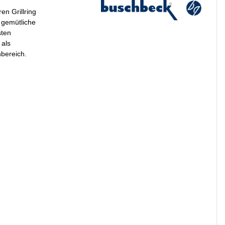
n Grillring
e gemütliche
sten
 als
nbereich.