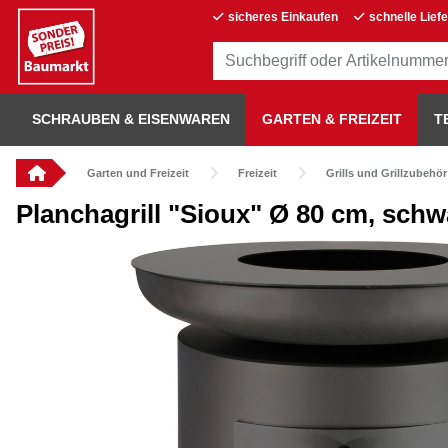
sicheres Einkaufen
schnelle Lief
SCHRAUBEN & EISENWAREN
GARTEN & FREIZEIT
T
Garten und Freizeit
Freizeit
Grills und Grillzubehör
Planchagrill "Sioux" Ø 80 cm, schw