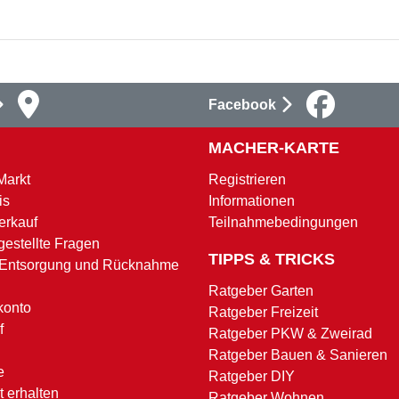
Facebook
MACHER-KARTE
Markt
Registrieren
is
Informationen
erkauf
Teilnahmebedingungen
gestellte Fragen
TIPPS & TRICKS
 Entsorgung und Rücknahme
Ratgeber Garten
konto
Ratgeber Freizeit
f
Ratgeber PKW & Zweirad
Ratgeber Bauen & Sanieren
e
Ratgeber DIY
 erhalten
Ratgeber Wohnen