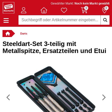
Gewählter Markt:
Noch kein Markt gewählt
0
0
Darts
Steeldart-Set 3-teilig mit
Metallspitze, Ersatzteilen und Etui
Vorheriges
N