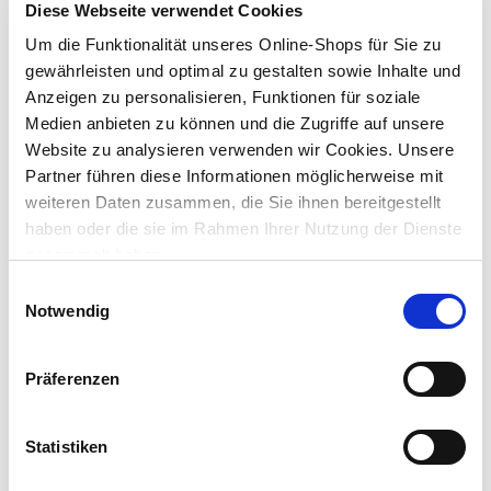
Diese Webseite verwendet Cookies
Lieferung nach Hause
Um die Funktionalität unseres Online-Shops für Sie zu
Verfügbarkeit online:
Auf Lager
gewährleisten und optimal zu gestalten sowie Inhalte und
Anzeigen zu personalisieren, Funktionen für soziale
Medien anbieten zu können und die Zugriffe auf unsere
Website zu analysieren verwenden wir Cookies. Unsere
Dieser Artikel kann über Abholung im Markt nicht
Partner führen diese Informationen möglicherweise mit
reserviert werden
weiteren Daten zusammen, die Sie ihnen bereitgestellt
haben oder die sie im Rahmen Ihrer Nutzung der Dienste
Menge
gesammelt haben.
In den Warenkorb
Einwilligungsauswahl
Notwendig
Merken
Präferenzen
Beschreibung
Das Dartpfeilset bestehend aus 3 Pfeilen mit Metallspitze
Statistiken
eignen sich für sämtliche, nicht elektronische, Dartscheiben.
mehr