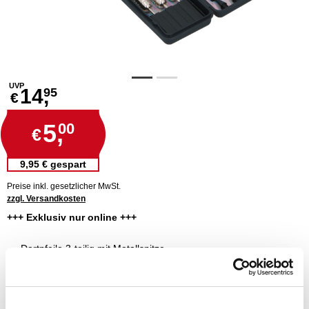
UVP
14,
95
€
5,
00
€
9,95 € gespart
Preise inkl. gesetzlicher MwSt.
zzgl. Versandkosten
+++ Exklusiv nur online +++
Dartpfeile 3-teilig mit Metallspitze
passende Ersatzpfeile für deine Spiele
für sämtliche, nicht elektronische, Dartscheiben
bei Nichtgebrauch platzsparend im Etui verstaubar
inklusive drei Schafte und drei Flights-Halterungen