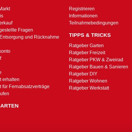
Markt
Registrieren
is
Informationen
erkauf
Teilnahmebedingungen
gestellte Fragen
TIPPS & TRICKS
 Entsorgung und Rücknahme
Ratgeber Garten
konto
Ratgeber Freizeit
f
Ratgeber PKW & Zweirad
Ratgeber Bauen & Sanieren
e
Ratgeber DIY
 erhalten
Ratgeber Wohnen
t für Fernabsatzverträge
Ratgeber Werkstatt
rufen
SARTEN