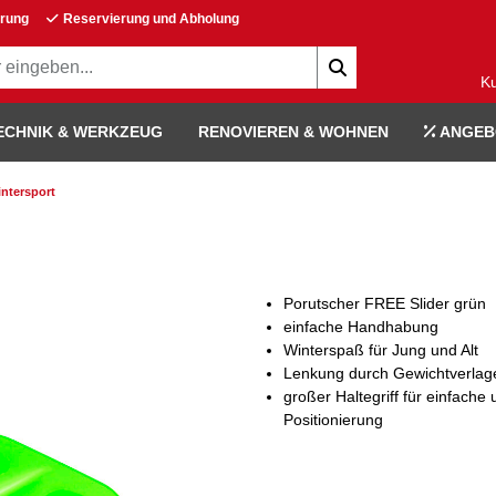
erung
Reservierung und Abholung
K
ECHNIK & WERKZEUG
RENOVIEREN & WOHNEN
ANGEB
ntersport
Porutscher FREE Slider grün
einfache Handhabung
Winterspaß für Jung und Alt
Lenkung durch Gewichtverlag
großer Haltegriff für einfache
Positionierung