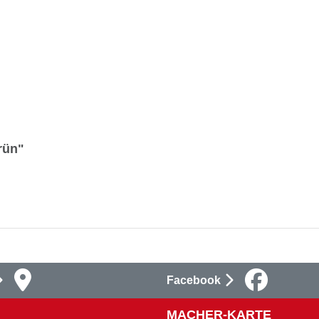
rün"
Facebook
MACHER-KARTE