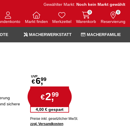
Gewählter Markt:
Noch kein Markt gewählt
0
0
undenkonto
Markt finden
Merkzettel
Warenkorb
Reservierung
OTE
MACHERWERKSTATT
MACHERFAMILIE
UVP
6,
99
€
2,
99
€
erung
 und sichere
4,00 € gespart
Preise inkl. gesetzlicher MwSt.
zzgl. Versandkosten