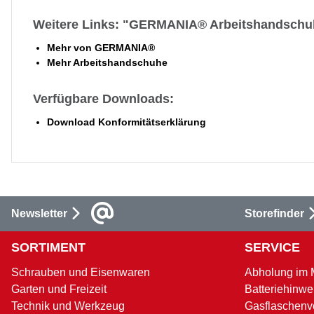
Weitere Links: "GERMANIA® Arbeitshandschu
Mehr von GERMANIA®
Mehr Arbeitshandschuhe
Verfügbare Downloads:
Download Konformitätserklärung
Newsletter
Storefinder
SORTIMENT
SERVICE
Schrauben und Eisenwaren
Abholung im 
Garten und Freizeit
Batteriehinwe
Technik und Werkzeug
Gasflaschenv