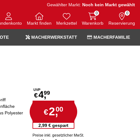
Gewählter Markt:
Noch kein Markt gewählt
0
0
undenkonto
Markt finden
Merkzettel
Warenkorb
Reservierung
OTE
MACHERWERKSTATT
MACHERFAMILIE
UVP
4,
99
€
iff
nfläche
2,
00
€
us Polyester
2,99 € gespart
Preise inkl. gesetzlicher MwSt.