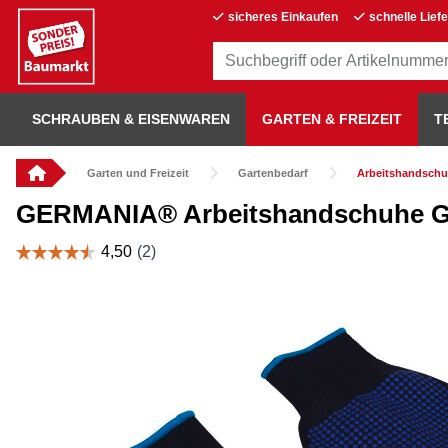
sicheres Einkaufen
schnelle Lief
SCHRAUBEN & EISENWAREN
GARTEN & FREIZEIT
T
Garten und Freizeit
Gartenbedarf
Arbeitshandsch
GERMANIA® Arbeitshandschuhe G