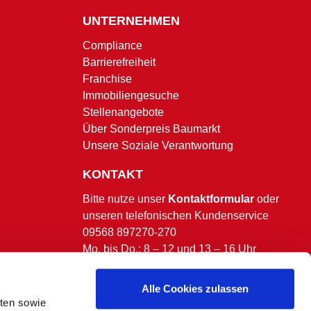
UNTERNEHMEN
Compliance
Barrierefreiheit
Franchise
Immobiliengesuche
Stellenangebote
Über Sonderpreis Baumarkt
Unsere Soziale Verantwortung
KONTAKT
Bitte nutze unser
Kontaktformular
oder
unseren telefonischen Kundenservice
09568 897270-270
Mo. bis Do.: 8 – 12 und 13 – 16 Uhr
Fr.: 8 – 13 Uhr.
(ausgenommen bundesweite & bayerische
Alle Cookies zulassen
Feiertage)
lten sowie