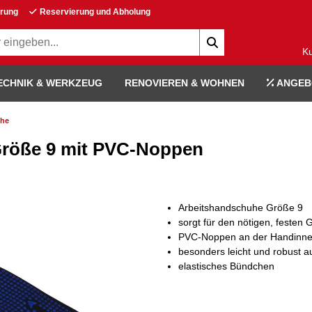
erung
Reservierung und Abholung
K
ECHNIK & WERKZEUG
RENOVIEREN & WOHNEN
ANGEB
uhe
röße 9 mit PVC-Noppen
Arbeitshandschuhe Größe 9
sorgt für den nötigen, festen Gr
PVC-Noppen an der Handinne
besonders leicht und robust a
elastisches Bündchen