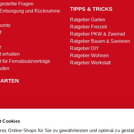
gestellte Fragen
TIPPS & TRICKS
 Entsorgung und Rücknahme
Ratgeber Garten
konto
Ratgeber Freizeit
f
Ratgeber PKW & Zweirad
Ratgeber Bauen & Sanieren
e
Ratgeber DIY
 erhalten
Ratgeber Wohnen
t für Fernabsatzverträge
Ratgeber Werkstatt
rufen
SARTEN
t Cookies
res Online-Shops für Sie zu gewährleisten und optimal zu gesta