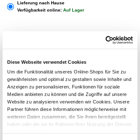
Lieferung nach Hause
Verfügbarkeit online:
Auf Lager
Um Abholung im Markt nutzen zu können, wähle zunächst
einen Markt
Verfügbarkeit:
Jetzt prüfen und Markt auswählen
Diese Webseite verwendet Cookies
Menge
Um die Funktionalität unseres Online-Shops für Sie zu
gewährleisten und optimal zu gestalten sowie Inhalte und
In den Warenkorb
Anzeigen zu personalisieren, Funktionen für soziale
Medien anbieten zu können und die Zugriffe auf unsere
Merken
Website zu analysieren verwenden wir Cookies. Unsere
Partner führen diese Informationen möglicherweise mit
weiteren Daten zusammen, die Sie ihnen bereitgestellt
ZUBEHÖR UND PASSENDE ARTIKEL:
haben oder die sie im Rahmen Ihrer Nutzung der Dienste
gesammelt haben.
Exklusiv nur online!