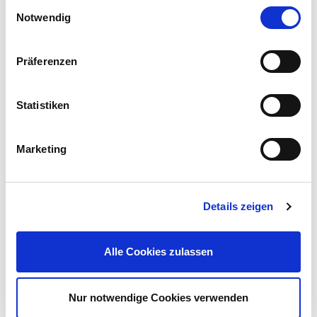
Einwilligungsauswahl
Notwendig
Präferenzen
Treppensackkarre 70 kg klappbar
Statistiken
39,99 €
UVP 54,95 €
Marketing
Gleich mitkaufen!
Details zeigen
Beschreibung
Mit diesen Bauschuttsäcken können Sie einfach und praktisch
Alle Cookies zulassen
schwere Abfälle entsorgen und transportieren.
mehr
Nur notwendige Cookies verwenden
Bewertungen