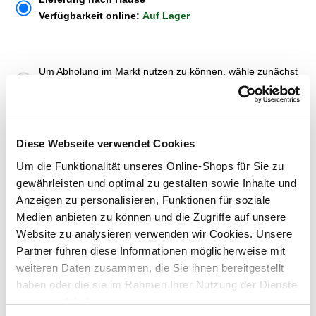
Verfügbarkeit online:
Auf Lager
Um Abholung im Markt nutzen zu können, wähle zunächst
einen Markt
Verfügbarkeit:
Jetzt prüfen und Markt auswählen
Diese Webseite verwendet Cookies
Menge
Um die Funktionalität unseres Online-Shops für Sie zu
In den Warenkorb
gewährleisten und optimal zu gestalten sowie Inhalte und
Anzeigen zu personalisieren, Funktionen für soziale
Medien anbieten zu können und die Zugriffe auf unsere
Merken
Website zu analysieren verwenden wir Cookies. Unsere
Partner führen diese Informationen möglicherweise mit
ZUBEHÖR UND PASSENDE ARTIKEL:
weiteren Daten zusammen, die Sie ihnen bereitgestellt
haben oder die sie im Rahmen Ihrer Nutzung der Dienste
gesammelt haben.