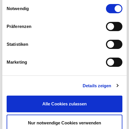
Einwilligungsauswahl
Notwendig
Präferenzen
Garten-Set Respana 6-teilig aus Kunststoff in Schwarz
Statistiken
11,95 €
UVP 16,95 €
Marketing
Gleich mitkaufen!
Details zeigen
Beschreibung
Winterschutzvlies 5 x 1,5m, 1Stück Schnee und Kälte und
austrocknende Sonnenstrahlung zerstören Ihre Pflanzen!
Alle Cookies zulassen
Schützen Sie diese mit unserem Wintervlies .
mehr
Nur notwendige Cookies verwenden
Bewertungen