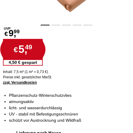
UVP
9,
99
€
5,
49
€
4,50 € gespart
Inhalt: 7,5 m² (1 m² = 0,73 €)
Preise inkl. gesetzlicher MwSt.
zzgl. Versandkosten
Pflanzenschutz-Winterschutzvlies
atmungsaktiv
licht- und wasserdurchlässig
UV - stabil mit Befestigungsschnüren
schützt vor Austrocknung und Wildfraß
Lieferung nach Hause