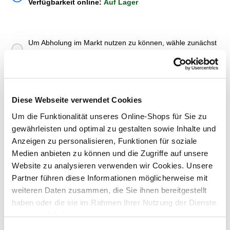
Verfügbarkeit online:
Auf Lager
Um Abholung im Markt nutzen zu können, wähle zunächst
einen Markt
Verfügbarkeit:
Jetzt prüfen und Markt auswählen
Diese Webseite verwendet Cookies
Menge
Um die Funktionalität unseres Online-Shops für Sie zu
In den Warenkorb
gewährleisten und optimal zu gestalten sowie Inhalte und
Anzeigen zu personalisieren, Funktionen für soziale
Merken
Medien anbieten zu können und die Zugriffe auf unsere
Website zu analysieren verwenden wir Cookies. Unsere
Partner führen diese Informationen möglicherweise mit
ZUBEHÖR UND PASSENDE ARTIKEL:
weiteren Daten zusammen, die Sie ihnen bereitgestellt
haben oder die sie im Rahmen Ihrer Nutzung der Dienste
gesammelt haben.