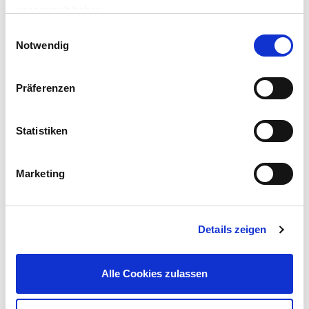
gesammelt haben.
Einwilligungsauswahl
Notwendig
Präferenzen
Anschlussgarnitur Schlauchwagen 1/2'' 1,5 m Multiflex
Statistiken
6,99 €
Inhalt:
1,5 m (1 m = 4,66 €)
UVP 9,99 €
Marketing
Gleich mitkaufen!
Details zeigen
Beschreibung
Das Pumpenanschlussstutzen-Set von Güde® dient als
Alle Cookies zulassen
Ersatzanschlussstutzen für die Güde®
Schmutzwassertauchpumpe GS4000 (Artikelnr. 180020253).