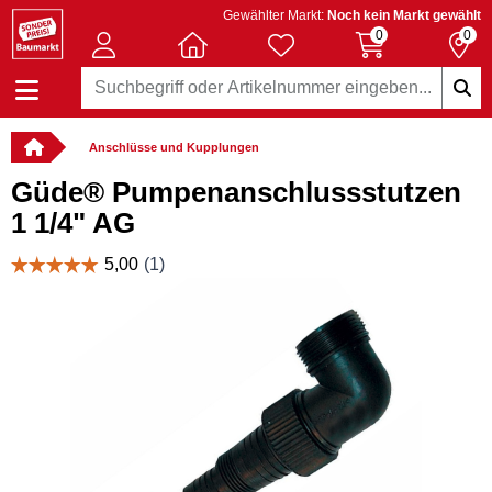
Gewählter Markt:
Noch kein Markt gewählt
0
0
Anschlüsse und Kupplungen
Güde® Pumpenanschlussstutzen
1 1/4" AG