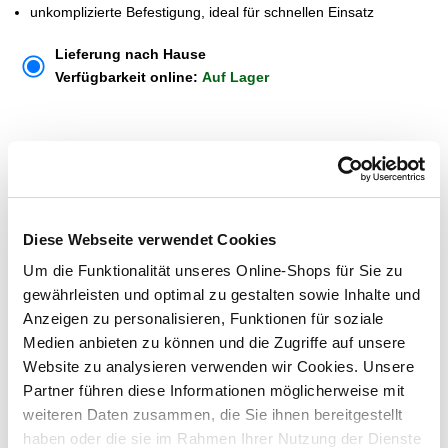
unkomplizierte Befestigung, ideal für schnellen Einsatz
Lieferung nach Hause
Verfügbarkeit online:
Auf Lager
Um Abholung im Markt nutzen zu können, wähle zunächst
einen Markt
Verfügbarkeit:
Jetzt prüfen und Markt auswählen
Diese Webseite verwendet Cookies
Um die Funktionalität unseres Online-Shops für Sie zu
Menge
gewährleisten und optimal zu gestalten sowie Inhalte und
In den Warenkorb
Anzeigen zu personalisieren, Funktionen für soziale
Medien anbieten zu können und die Zugriffe auf unsere
Website zu analysieren verwenden wir Cookies. Unsere
Merken
Partner führen diese Informationen möglicherweise mit
weiteren Daten zusammen, die Sie ihnen bereitgestellt
ZUBEHÖR UND PASSENDE ARTIKEL:
haben oder die sie im Rahmen Ihrer Nutzung der Dienste