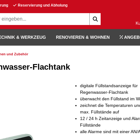
erung
Reservierung und Abholung
K
ECHNIK & WERKZEUG
RENOVIEREN & WOHNEN
ANGEB
nen und Zubehör
enwasser-Flachtank
digitale Füllstandsanzeige für
Regenwasser-Flachtank
überwacht den Füllstand im W
zeichnet die Temperaturen un
max. Füllstände auf
12 / 24 h Zeitanzeige und Ala
Füllstände
alle Alarme sind mit einer AN