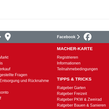
Facebook
MACHER-KARTE
Markt
Registrieren
is
Informationen
erkauf
Teilnahmebedingungen
gestellte Fragen
TIPPS & TRICKS
 Entsorgung und Rücknahme
Ratgeber Garten
konto
Ratgeber Freizeit
f
Ratgeber PKW & Zweirad
Ratgeber Bauen & Sanieren