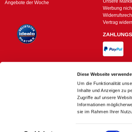
Unsere Märkt
Angebote der Woche
Werbung nicht
Widerrufsrech
Vertrag wider
ZAHLUNG
VERSAND
Diese Webseite verwende
Um die Funktionalität unse
Versand und 
Inhalte und Anzeigen zu pe
Zugriffe auf unsere Websi
Informationen möglicherwe
sie im Rahmen Ihrer Nutz
Es kann
1)
Nur solange der Vorrat reicht. Aufgrund
Einwilligungsauswahl