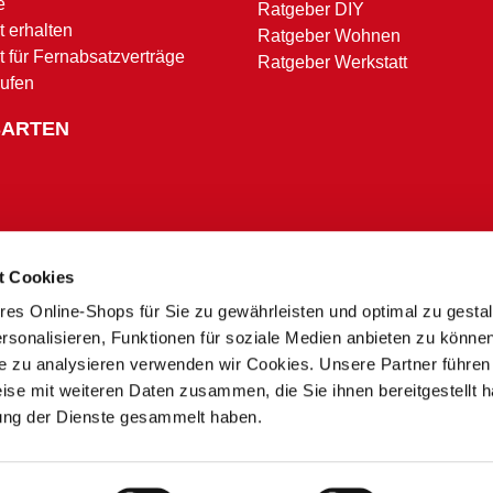
e
Ratgeber DIY
 erhalten
Ratgeber Wohnen
t für Fernabsatzverträge
Ratgeber Werkstatt
rufen
SARTEN
t Cookies
res Online-Shops für Sie zu gewährleisten und optimal zu gesta
Zahlungsbedingungen
rsonalisieren, Funktionen für soziale Medien anbieten zu könne
te zu analysieren verwenden wir Cookies. Unsere Partner führen
ise mit weiteren Daten zusammen, die Sie ihnen bereitgestellt h
* Alle Preise in Euro inkl. MwSt. und zzgl. Service- und Versandkosten.
ung der Dienste gesammelt haben.
** Ausgenommen Speditions- und Sperrgutzuschläge
*** Nur in teilnehmenden Märkten
 zu Preisunterschieden zwischen dem Onlineshop und unseren Sonderpreis Baumärkten vor Ort
 der Nachfrage kann es zu Lieferverzögerungen oder Fehlbeständen kommen. Sie erhalten in dies