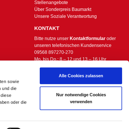
Stellenangebote
Über Sonderpreis Baumarkt
Unsere Soziale Verantwortung
KONTAKT
Bitte nutze unser
Kontaktformular
oder
unseren telefonischen Kundenservice
09568 897270-270
Mo. bis Do.: 8 – 12 und 13 – 16 Uhr
Fr.: 8 – 13 Uhr.
(ausgenommen bundesweite & bayerische
Alle Cookies zulassen
Feiertage)
lten sowie
n und die
Nur notwendige Cookies
 diese
verwenden
aben oder die
 kommen.
en Fällen eine separate Benachrichtigung.