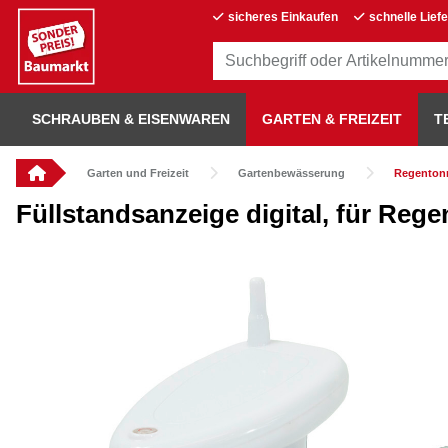
sicheres Einkaufen
schnelle Lief
SCHRAUBEN & EISENWAREN
GARTEN & FREIZEIT
T
Garten und Freizeit
Gartenbewässerung
Regenton
Füllstandsanzeige digital, für Reg