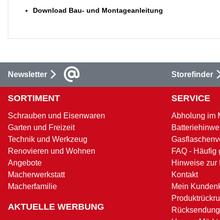
Download Bau- und Montageanleitung
Newsletter
Storefinder
SORTIMENT
SERVICE
Schrauben und Eisenwaren
Abholung im 
Garten und Freizeit
Batteriehinwe
Technik und Werkzeug
Gasflaschenv
Renovieren und Wohnen
FAQ - Häufig 
Angebote
Hinweise zur
Macherwerkstatt
Kontakt
Macherfamilie
Mein Kunden
Produktrückru
AKTUELLE WERBUNG
Rücksendung