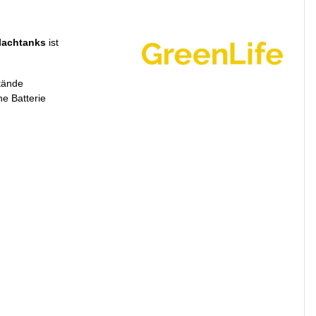
lachtanks
ist
tände
e Batterie