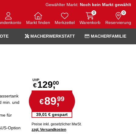
Gewählter Markt:
Noch kein Markt gewählt
0
0
undenkonto
Markt finden
Merkzettel
Warenkorb
Reservierung
OTE
MACHERWERKSTATT
MACHERFAMILIE
UVP
129,
00
€
assertank
89,
99
€
d min. und
39,01 € gespart
rme für
Preise inkl. gesetzlicher MwSt.
/AUS-Option
zzgl. Versandkosten