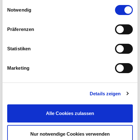
Einwilligungsauswahl
Notwendig
Präferenzen
GARDENA Textilschlauch-Set "Liano Life" 1/2", 15 m
Statistiken
39,99 €
UVP 44,95 €
Marketing
Gleich mitkaufen!
Details zeigen
Beschreibung
Alle Cookies zulassen
Das Prosperplast Regenwasserfass Burgund bringt nicht nur
praktischen Nutzen, sondern auch rustikalen Charme in deinen
Garten.
mehr
Nur notwendige Cookies verwenden