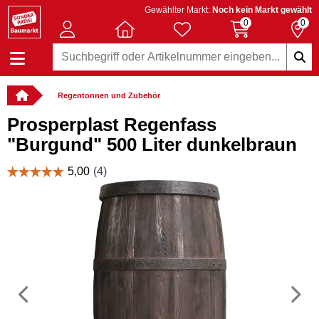
Gewählter Markt:
Noch kein Markt gewählt
0
0
Regentonnen und Zubehör
Prosperplast Regenfass
"Burgund" 500 Liter dunkelbraun
Vorheriges
N