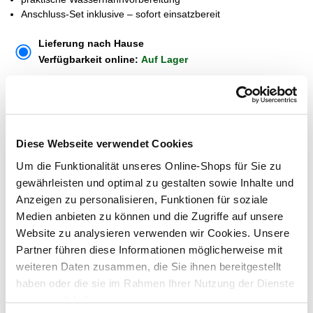
Anschluss-Set inklusive – sofort einsatzbereit
Lieferung nach Hause
Verfügbarkeit online:
Auf Lager
Dieser Artikel kann über Abholung im Markt nicht
reserviert werden
Diese Webseite verwendet Cookies
Um die Funktionalität unseres Online-Shops für Sie zu
Menge
gewährleisten und optimal zu gestalten sowie Inhalte und
In den Warenkorb
Anzeigen zu personalisieren, Funktionen für soziale
Medien anbieten zu können und die Zugriffe auf unsere
Website zu analysieren verwenden wir Cookies. Unsere
Merken
Partner führen diese Informationen möglicherweise mit
weiteren Daten zusammen, die Sie ihnen bereitgestellt
ZUBEHÖR UND PASSENDE ARTIKEL:
haben oder die sie im Rahmen Ihrer Nutzung der Dienste
gesammelt haben.
Exklusiv nur online!