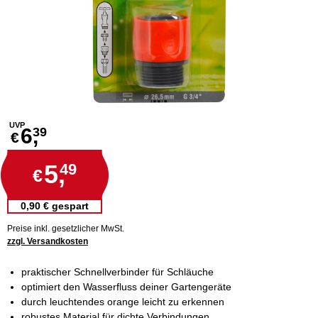
UVP
6,
39
€
5,
49
€
0,90 € gespart
Preise inkl. gesetzlicher MwSt.
zzgl. Versandkosten
praktischer Schnellverbinder für Schläuche
optimiert den Wasserfluss deiner Gartengeräte
durch leuchtendes orange leicht zu erkennen
robustes Material für dichte Verbindungen