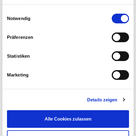
gesammelt haben.
Einwilligungsauswahl
Notwendig
Präferenzen
GARDENA Y-Schlauchabzweigung aus Kunststoff
Statistiken
4,89 €
UVP 5,89 €
Marketing
Gleich mitkaufen!
Details zeigen
Beschreibung
Alle Cookies zulassen
Das GARDENA Übergangsschlauchstück mit ¾"
Aussengewinde ist ein praktisches Zubehör für deinen Garten.
Kauf dein Übergangsstück in deinem Sonderpreis-Baumarkt.