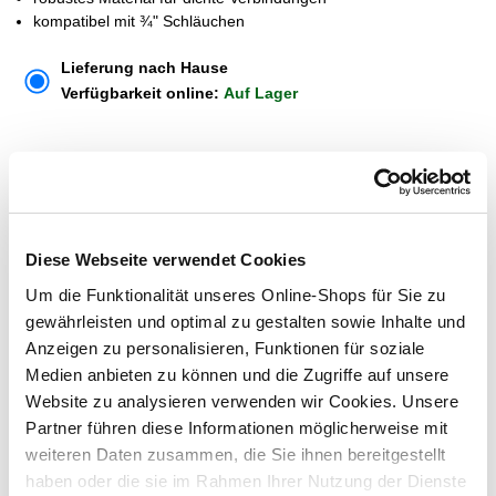
kompatibel mit ¾" Schläuchen
Lieferung nach Hause
Verfügbarkeit online:
Auf Lager
Um Abholung im Markt nutzen zu können, wähle zunächst
einen Markt
Verfügbarkeit:
Jetzt prüfen und Markt auswählen
Diese Webseite verwendet Cookies
Um die Funktionalität unseres Online-Shops für Sie zu
Menge
gewährleisten und optimal zu gestalten sowie Inhalte und
In den Warenkorb
Anzeigen zu personalisieren, Funktionen für soziale
Medien anbieten zu können und die Zugriffe auf unsere
Website zu analysieren verwenden wir Cookies. Unsere
Merken
Partner führen diese Informationen möglicherweise mit
weiteren Daten zusammen, die Sie ihnen bereitgestellt
ZUBEHÖR UND PASSENDE ARTIKEL:
haben oder die sie im Rahmen Ihrer Nutzung der Dienste