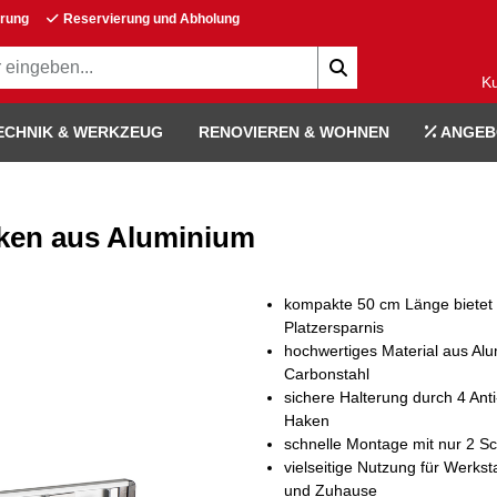
erung
Reservierung und Abholung
K
ECHNIK & WERKZEUG
RENOVIEREN & WOHNEN
ANGEB
aken aus Aluminium
kompakte 50 cm Länge bietet
Platzersparnis
hochwertiges Material aus Al
Carbonstahl
sichere Halterung durch 4 Ant
Haken
schnelle Montage mit nur 2 S
vielseitige Nutzung für Werkst
und Zuhause