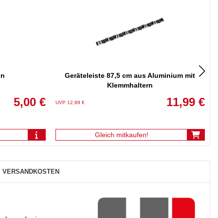
en
Geräteleiste 87,5 cm aus Aluminium mit
G
Klemmhaltern
5,00 €
11,99 €
UVP 12,99 €
U
Gleich mitkaufen!
VERSANDKOSTEN