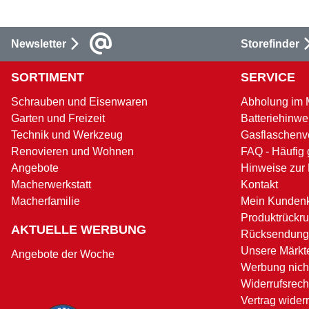
Newsletter
Storefinder
SORTIMENT
SERVICE
Schrauben und Eisenwaren
Abholung im 
Garten und Freizeit
Batteriehinwe
Technik und Werkzeug
Gasflaschenv
Renovieren und Wohnen
FAQ - Häufig 
Angebote
Hinweise zur
Macherwerkstatt
Kontakt
Macherfamilie
Mein Kunden
Produktrückru
AKTUELLE WERBUNG
Rücksendung
Unsere Märkt
Angebote der Woche
Werbung nicht
Widerrufsrech
Vertrag wider