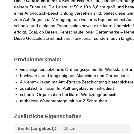
Diese
Geräteleiste
mit 4 Klemm-Haken ist das ideale Ordnung
deinem Zuhause. Die Leiste ist 50 x 10 x 3,8 cm groß und bes
einer Anti-Rutsch-Beschichtung versehen sind, bietet diese Ger
zum Aufhängen zur Verfügung, um weiteres Equipment mit Aufhä
schnelle und einfache Organisation sowie eine klare Übersicht
erfolgt. Egal, ob Besen, Kehrschaufel oder Gartenharke – klem
Diese Geräteleiste ist nicht nur funktional, sondern auch langleb
Produktmerkmale:
vielseitige einsetzbares Ordnungssystem für Werkstatt, G
hochwertig und langlebig aus Aluminium und Carbonstahl
4 Klemm-Haken mit Anti-Rutsch-Beschichtung bietet sicher
zusätzlich 5 Haken für Aufhängelaschen inkludiert
schnelle Organisation bei klarer Werkzeugübersicht
mühelose Wandmontage mit nur 2 Schrauben
Zusätzliche Eigenschaften
Breite (aufgebaut):
10 cm