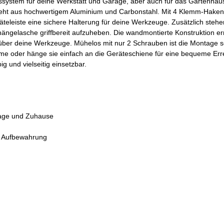
ssystem für deine Werkstatt und Garage, aber auch für das Gartenhäu
teht aus hochwertigem Aluminium und Carbonstahl. Mit 4 Klemm-Haken,
äteleiste eine sichere Halterung für deine Werkzeuge. Zusätzlich stehe
ngelasche griffbereit aufzuheben. Die wandmontierte Konstruktion er
 über deine Werkzeuge. Mühelos mit nur 2 Schrauben ist die Montage s
me oder hänge sie einfach an die Geräteschiene für eine bequeme Erre
ig und vielseitig einsetzbar.
arage und Zuhause
e Aufbewahrung