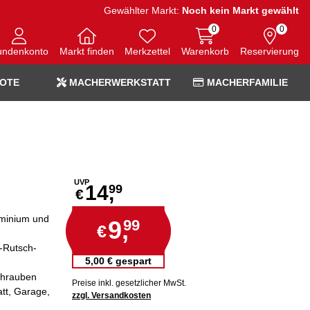
Gewählter Markt:
Noch kein Markt gewählt
0
0
undenkonto
Markt finden
Merkzettel
Warenkorb
Reservierung
OTE
MACHERWERKSTATT
MACHERFAMILIE
UVP
14,
99
€
uminium und
9,
99
€
i-Rutsch-
5,00 € gespart
chrauben
Preise inkl. gesetzlicher MwSt.
att, Garage,
zzgl. Versandkosten