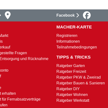
Facebook
MACHER-KARTE
Markt
Registrieren
is
Informationen
erkauf
Teilnahmebedingungen
gestellte Fragen
TIPPS & TRICKS
 Entsorgung und Rücknahme
Ratgeber Garten
konto
Ratgeber Freizeit
f
Ratgeber PKW & Zweirad
Ratgeber Bauen & Sanieren
e
Ratgeber DIY
 erhalten
Ratgeber Wohnen
t für Fernabsatzverträge
Ratgeber Werkstatt
rufen