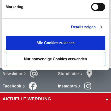
5
GERMANIA® Gerätehaken
in schwerer Ausführung im Set.
Die Gerätehaken sind aus verzinktem
mehr
Marketing
Bewertungen
(1)
Details zeigen
Bewertungen lesen
Versandkosten
Alle Cookies zulassen
mehr
Nur notwendige Cookies verwenden
Newsletter
Storefinder
Facebook
Instagram
AKTUELLE WERBUNG