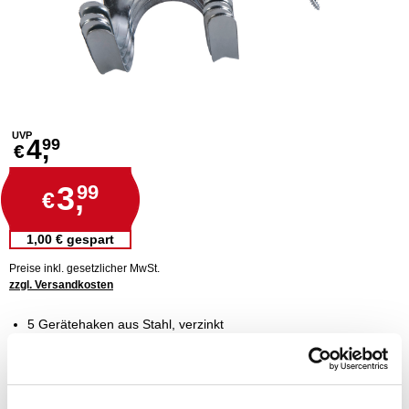
UVP
4,
99
€
3,
99
€
1,00 € gespart
Preise inkl. gesetzlicher MwSt.
zzgl. Versandkosten
5 Gerätehaken aus Stahl, verzinkt
schwere Ausführung
Wandmontage mittels Schrauben
ideal zum Aufhängen von Gartengeräten mit T-Griff, wie z. B.
Spaten