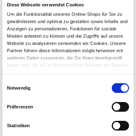
für Stiele / Griffe mit bis zu 38 mm Durchmesser
Diese Webseite verwendet Cookies
Um die Funktionalität unseres Online-Shops für Sie zu
Lieferung nach Hause
gewährleisten und optimal zu gestalten sowie Inhalte und
Verfügbarkeit online:
Auf Lager
Anzeigen zu personalisieren, Funktionen für soziale
Medien anbieten zu können und die Zugriffe auf unsere
Website zu analysieren verwenden wir Cookies. Unsere
Um Abholung im Markt nutzen zu können, wähle zunächst
Partner führen diese Informationen möglicherweise mit
einen Markt
weiteren Daten zusammen, die Sie ihnen bereitgestellt
Verfügbarkeit:
haben oder die sie im Rahmen Ihrer Nutzung der Dienste
Jetzt prüfen und Markt auswählen
gesammelt haben.
Einwilligungsauswahl
Menge
Notwendig
In den Warenkorb
Präferenzen
Merken
Statistiken
Beschreibung