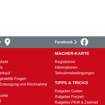
Facebook
MACHER-KARTE
Markt
Registrieren
is
Informationen
erkauf
Teilnahmebedingungen
gestellte Fragen
TIPPS & TRICKS
 Entsorgung und Rücknahme
Ratgeber Garten
konto
Ratgeber Freizeit
f
Ratgeber PKW & Zweirad