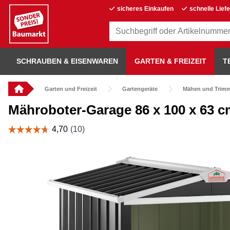
sicheres Einkaufen
schnelle Lief
SCHRAUBEN & EISENWAREN
GARTEN & FREIZEIT
T
Garten und Freizeit
Gartengeräte
Mähen und Trim
Mähroboter-Garage 86 x 100 x 63 c