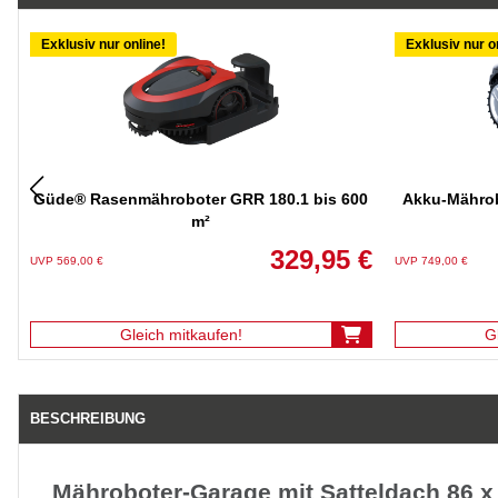
Exklusiv nur online!
Exklusiv nur o
Güde® Rasenmähroboter GRR 180.1 bis 600
Akku-Mährob
m²
329,95 €
UVP 569,00 €
UVP 749,00 €
Gleich mitkaufen!
G
BESCHREIBUNG
Mähroboter-Garage mit Satteldach 86 x 