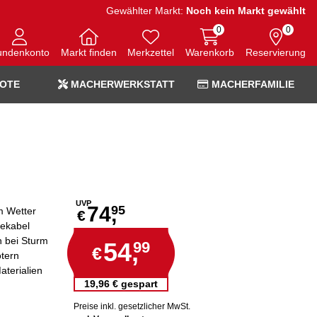
Gewählter Markt:
Noch kein Markt gewählt
0
0
undenkonto
Markt finden
Merkzettel
Warenkorb
Reservierung
OTE
MACHERWERKSTATT
MACHERFAMILIE
UVP
74,
95
m Wetter
€
dekabel
n bei Sturm
54,
99
€
otern
aterialien
19,96 € gespart
Preise inkl. gesetzlicher MwSt.