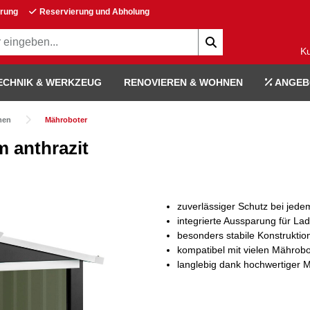
erung
Reservierung und Abholung
K
ECHNIK & WERKZEUG
RENOVIEREN & WOHNEN
ANGEB
men
Mähroboter
m anthrazit
zuverlässiger Schutz bei jede
integrierte Aussparung für La
besonders stabile Konstruktio
kompatibel mit vielen Mährob
langlebig dank hochwertiger M