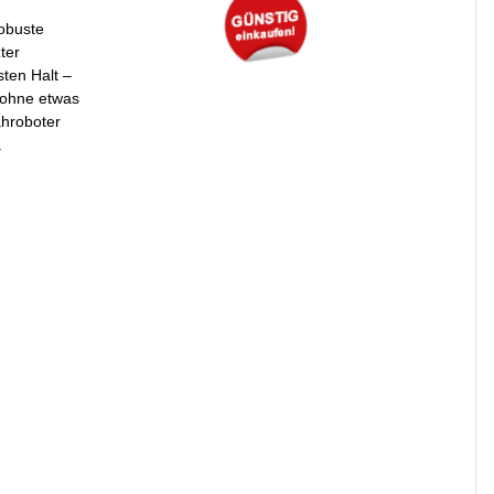
obuste
ter
ten Halt –
 ohne etwas
ähroboter
.