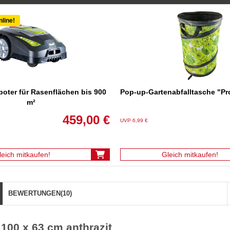
nline!
oter für Rasenflächen bis 900
Pop-up-Garten­abfalltasche "Pr
m²
459,00 €
UVP 6,99 €
leich mitkaufen!
Gleich mitkaufen!
BEWERTUNGEN
(10)
100 x 63 cm anthrazit