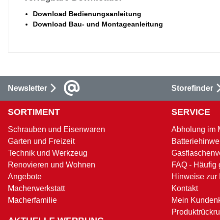
Download Bedienungsanleitung
Download Bau- und Montageanleitung
Newsletter
Storefinder
SORTIMENT
SERVICE
Schrauben und Eisenwaren
Abholung im 
Garten und Freizeit
Batteriehinwe
Technik und Werkzeug
Gasflaschenv
Renovieren und Wohnen
FAQ - Häufig 
Angebote
Hinweise zur
Macherwerkstatt
Kontakt
Macherfamilie
Mein Kunden
Produktrückru