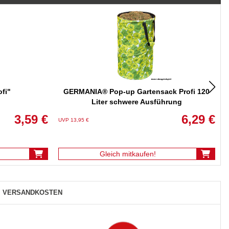
ofi"
GERMANIA® Pop-up Gartensack Profi 120
Liter schwere Ausführung
3,59 €
6,29 €
UVP 13,95 €
U
Gleich mitkaufen!
VERSANDKOSTEN