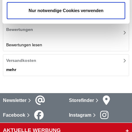
Der Güde® Rasentraktor GAR 685 T Hydrostat macht die
Rasenpflege auf großen Flächen von bis zu 4000 m² zum
Nur notwendige Cookies verwenden
reinsten Vergnügen.
mehr
Bewertungen
Bewertungen lesen
Versandkosten
mehr
Newsletter
Storefinder
Facebook
Instagram
AKTUELLE WERBUNG