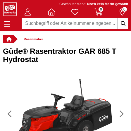
Gewählter Markt:
Noch kein Markt gewählt
0
0
Rasenmäher
Güde® Rasentraktor GAR 685 T
Hydrostat
Vorheriges
N