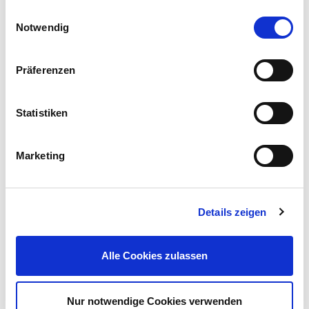
Einwilligungsauswahl
Notwendig
Präferenzen
Makita Akku Grasschere Heckenschere UM 110 D
Statistiken
69,00 €
UVP 176,95 €
Marketing
Gleich mitkaufen!
Details zeigen
Beschreibung
Die Sensensichel dient zum Entfernen von Unkraut oder
Alle Cookies zulassen
Wurzeln. Dank Schneidenschutz lässt sie sich sicher verstauen
und die Klinge bleibt unversehrt.
mehr
Nur notwendige Cookies verwenden