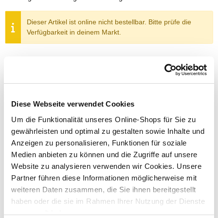
Dieser Artikel ist online nicht bestellbar. Bitte prüfe die
Verfügbarkeit in deinem Markt.
Um Abholung im Markt nutzen zu können, wähle zunächst
einen Markt
Verfügbarkeit:
Jetzt prüfen und Markt auswählen
Diese Webseite verwendet Cookies
Menge
Um die Funktionalität unseres Online-Shops für Sie zu
gewährleisten und optimal zu gestalten sowie Inhalte und
In den Warenkorb
Anzeigen zu personalisieren, Funktionen für soziale
Medien anbieten zu können und die Zugriffe auf unsere
Merken
Website zu analysieren verwenden wir Cookies. Unsere
Partner führen diese Informationen möglicherweise mit
ZUBEHÖR UND PASSENDE ARTIKEL:
weiteren Daten zusammen, die Sie ihnen bereitgestellt
haben oder die sie im Rahmen Ihrer Nutzung der Dienste
gesammelt haben.
Exklusiv nur online!