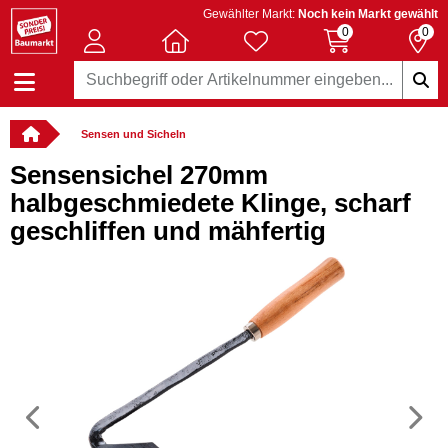
Gewählter Markt:
Noch kein Markt gewählt
0
0
Sensen und Sicheln
Sensensichel 270mm
halbgeschmiedete Klinge, scharf
geschliffen und mähfertig
Vorheriges
N