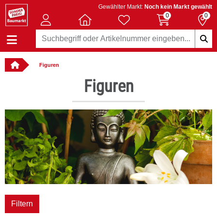
Gewählter Markt:
Noch kein Markt gewählt
0
0
Figuren
llbar
Figuren
Filtern