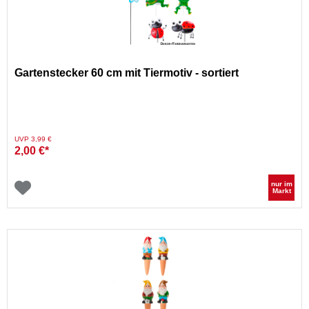
Gartenstecker 60 cm mit Tiermotiv - sortiert
Preis reduziert von
auf
UVP 3,99 €
2,00 €*
nur im
Markt