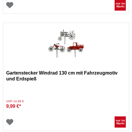
nur im
Markt
Gartenstecker Windrad 130 cm mit Fahrzeugmotiv
und Erdspieß
Preis reduziert von
auf
UVP 14,99 €
9,99 €*
nur im
Markt