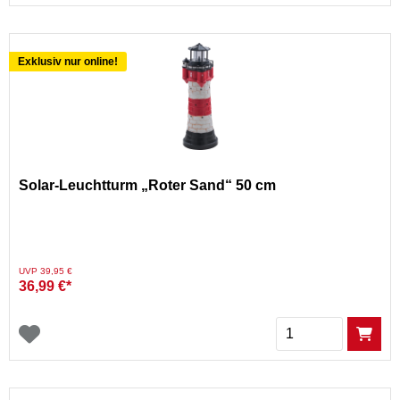
Exklusiv nur online!
Solar-Leuchtturm „Roter Sand“ 50 cm
Preis reduziert von
auf
UVP 39,95 €
36,99 €*
Menge