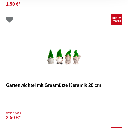
1,50 €*
nur im
Markt
Gartenwichtel mit Grasmütze Keramik 20 cm
Preis reduziert von
auf
UVP 4,99 €
2,50 €*