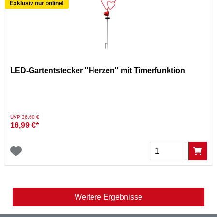
Exklusiv nur online!
LED-Gartentstecker ''Herzen'' mit Timerfunktion
Preis reduziert von
auf
UVP 36,60 €
16,99 €*
Menge
Weitere Ergebnisse