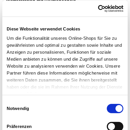
Wetterstation mit Blumenschale
Diese Webseite verwendet Cookies
Preis reduziert von
auf
UVP 24,95 €
17,99 €*
Um die Funktionalität unseres Online-Shops für Sie zu
gewährleisten und optimal zu gestalten sowie Inhalte und
Menge
Anzeigen zu personalisieren, Funktionen für soziale
Medien anbieten zu können und die Zugriffe auf unsere
Website zu analysieren verwenden wir Cookies. Unsere
Partner führen diese Informationen möglicherweise mit
weiteren Daten zusammen, die Sie ihnen bereitgestellt
haben oder die sie im Rahmen Ihrer Nutzung der Dienste
gesammelt haben.
Einwilligungsauswahl
Notwendig
Deko-Steinfigur Frosch aus Magnesiumoxid
Präferenzen