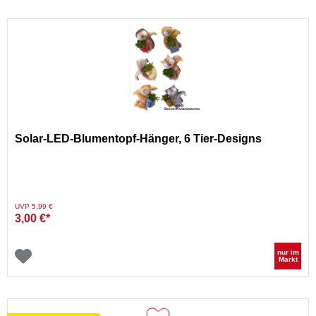
Solar-LED-Blumentopf-Hänger, 6 Tier-Designs
Preis reduziert von
auf
UVP 5,99 €
3,00 €*
nur im
Markt