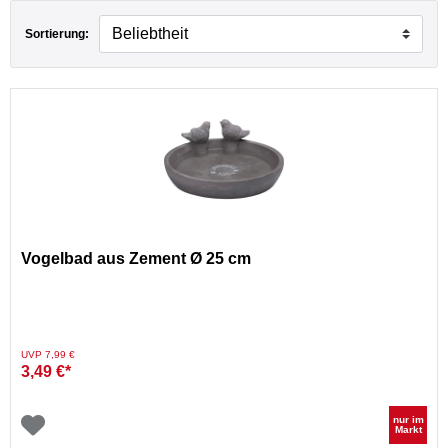
Sortierung:
Vogelbad aus Zement Ø 25 cm
Preis reduziert von
auf
UVP 7,99 €
3,49 €*
nur im
Markt