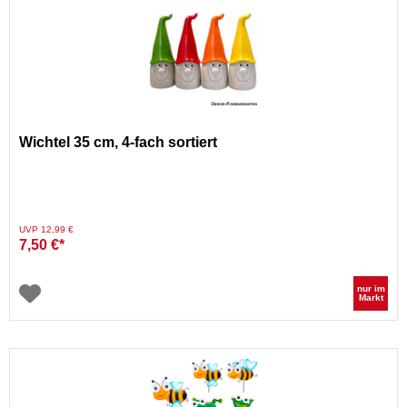
Wichtel 35 cm, 4-fach sortiert
Preis reduziert von
auf
UVP 12,99 €
7,50 €*
nur im
Markt