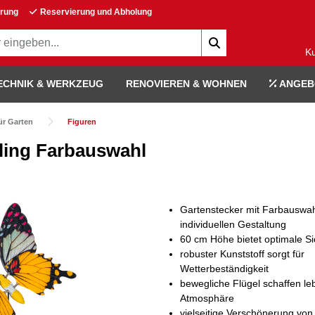
erung
Reservierung und Abholung
K
ECHNIK & WERKZEUG
RENOVIEREN & WOHNEN
ANGEB
ür Garten
Figuren
ling Farbauswahl
Gartenstecker mit Farbauswah
individuellen Gestaltung
60 cm Höhe bietet optimale Si
robuster Kunststoff sorgt für
Wetterbeständigkeit
bewegliche Flügel schaffen le
Atmosphäre
vielseitige Verschönerung vo