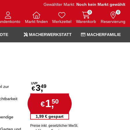
Gewählter Markt:
Noch kein Markt gewählt
0
0
undenkonto
Markt finden
Merkzettel
Warenkorb
Reservierung
OTE
MACHERWERKSTATT
MACHERFAMILIE
UVP
3,
49
l zur
€
chtbarkeit
1,
50
€
1,99 € gespart
bendige
Preise inkl. gesetzlicher MwSt.
n Garten und