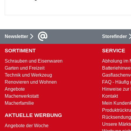
Newsletter
Storefinder
SORTIMENT
SERVICE
Schrauben und Eisenwaren
Abholung im 
Garten und Freizeit
Batteriehinwe
Technik und Werkzeug
Gasflaschenv
Renovieren und Wohnen
FAQ - Häufig 
Angebote
Hinweise zur
Macherwerkstatt
Kontakt
Macherfamilie
Mein Kunden
Produktrückru
AKTUELLE WERBUNG
Rücksendung
Unsere Märkt
Angebote der Woche