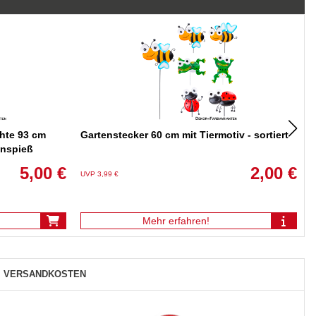
hte 93 cm
Gartenstecker 60 cm mit Tiermotiv - sortiert
enspieß
5,00 €
2,00 €
UVP 3,99 €
U
Mehr erfahren!
VERSANDKOSTEN