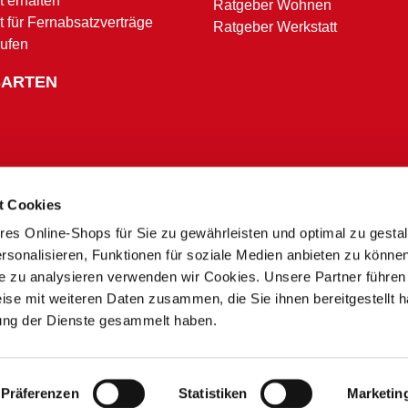
 erhalten
Ratgeber Wohnen
t für Fernabsatzverträge
Ratgeber Werkstatt
rufen
SARTEN
t Cookies
res Online-Shops für Sie zu gewährleisten und optimal zu gesta
Zahlungsbedingungen
rsonalisieren, Funktionen für soziale Medien anbieten zu könne
te zu analysieren verwenden wir Cookies. Unsere Partner führen
ise mit weiteren Daten zusammen, die Sie ihnen bereitgestellt h
* Alle Preise in Euro inkl. MwSt. und zzgl. Service- und Versandkosten.
ung der Dienste gesammelt haben.
** Ausgenommen Speditions- und Sperrgutzuschläge
*** Nur in teilnehmenden Märkten
 zu Preisunterschieden zwischen dem Onlineshop und unseren Sonderpreis Baumärkten vor Ort
 der Nachfrage kann es zu Lieferverzögerungen oder Fehlbeständen kommen. Sie erhalten in dies
produkt-Angebote nur gültig für den aktuellen Werbezeitraum und in teilnehmenden stationären
Präferenzen
Statistiken
Marketin
© 2013 - 2026 Sonderpreis Baumarkt