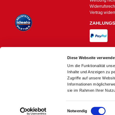
Werbung nicht
Widerrufsrech
Vertrag wider
ZAHLUNG
VERSAND
Diese Webseite verwende
Um die Funktionalität unse
Versand und 
Inhalte und Anzeigen zu pe
Zugriffe auf unsere Websi
Informationen möglicherwe
sie im Rahmen Ihrer Nutz
Es kann
1)
Nur solange der Vorrat reicht. Aufgrund
Einwilligungsauswahl
2)
Macher
Notwendig