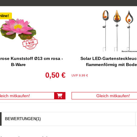
nline!
rose Kunststoff Ø13 cm rosa -
Solar LED-Gartensteckleuc
B-Ware
flammenförmig mit Bod
0,50 €
UVP 9,99 €
leich mitkaufen!
Gleich mitkaufen!
BEWERTUNGEN
(1)