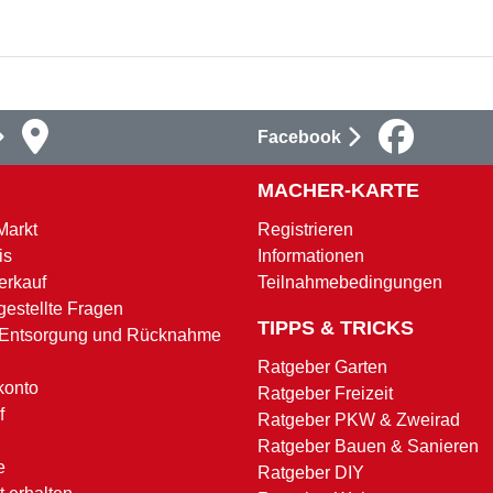
Facebook
MACHER-KARTE
Markt
Registrieren
is
Informationen
erkauf
Teilnahmebedingungen
gestellte Fragen
TIPPS & TRICKS
 Entsorgung und Rücknahme
Ratgeber Garten
konto
Ratgeber Freizeit
f
Ratgeber PKW & Zweirad
Ratgeber Bauen & Sanieren
e
Ratgeber DIY