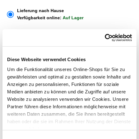
Lieferung nach Hause
Verfügbarkeit online:
Auf Lager
Dieser Artikel kann über Abholung im Markt nicht
reserviert werden
Diese Webseite verwendet Cookies
Menge
Um die Funktionalität unseres Online-Shops für Sie zu
gewährleisten und optimal zu gestalten sowie Inhalte und
In den Warenkorb
Anzeigen zu personalisieren, Funktionen für soziale
Medien anbieten zu können und die Zugriffe auf unsere
Merken
Website zu analysieren verwenden wir Cookies. Unsere
Partner führen diese Informationen möglicherweise mit
ZUBEHÖR UND PASSENDE ARTIKEL:
weiteren Daten zusammen, die Sie ihnen bereitgestellt
haben oder die sie im Rahmen Ihrer Nutzung der Dienste
gesammelt haben.
Einwilligungsauswahl