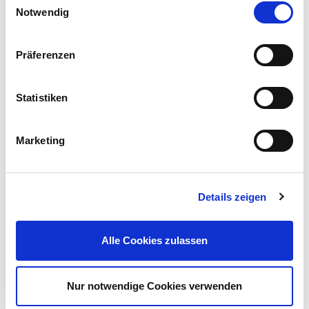
Notwendig
Präferenzen
Gartenwichtel mit Grasmütze Keramik 20 cm
Statistiken
2,50 €
UVP 4,99 €
Marketing
Mehr erfahren!
Details zeigen
Beschreibung
Mit diesem LED-Solar Gartenstecker bringst du eine
Alle Cookies zulassen
romantische und verspielte Atmosphäre in deinen
Außenbereich.
mehr
Nur notwendige Cookies verwenden
Bewertungen
(4)