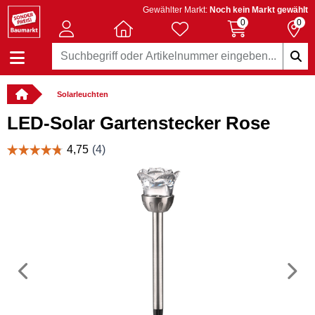
Gewählter Markt:
Noch kein Markt gewählt
0
0
Solarleuchten
LED-Solar Gartenstecker Rose
Vorheriges
N