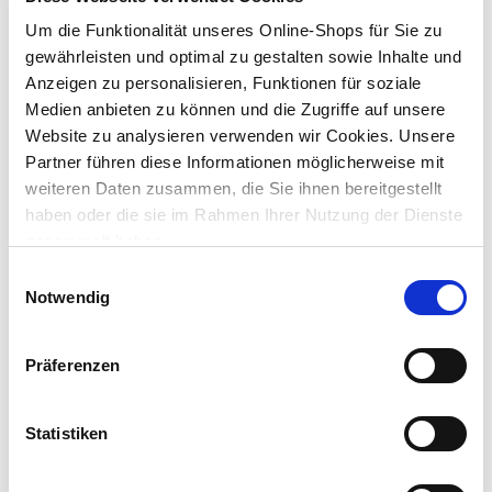
Dieser Artikel ist online nicht bestellbar. Bitte prüfe die
Um die Funktionalität unseres Online-Shops für Sie zu
Verfügbarkeit in deinem Markt.
gewährleisten und optimal zu gestalten sowie Inhalte und
Anzeigen zu personalisieren, Funktionen für soziale
Medien anbieten zu können und die Zugriffe auf unsere
Dieser Artikel kann über Abholung im Markt nicht
reserviert werden
Website zu analysieren verwenden wir Cookies. Unsere
Partner führen diese Informationen möglicherweise mit
weiteren Daten zusammen, die Sie ihnen bereitgestellt
Menge
haben oder die sie im Rahmen Ihrer Nutzung der Dienste
In den Warenkorb
gesammelt haben.
Einwilligungsauswahl
Merken
Notwendig
Beschreibung
Präferenzen
Die solarbetriebene LED-Stabbleuchtung setzt mit ihren 90
warmweißen LEDs deine Gartenwerge, Blumenbeete oder
Pflanzkübel besonders in Szene.
Statistiken
mehr