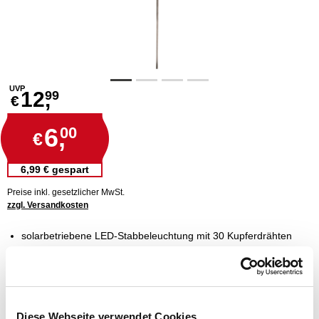
UVP
12,
99
€
6,
00
€
6,99 € gespart
Preise inkl. gesetzlicher MwSt.
zzgl. Versandkosten
solarbetriebene LED-Stabbeleuchtung mit 30 Kupferdrähten
mit Insgesamt 90 warmweißen LEDs versehen
als dekorativer Orientierungspunkt einsetzbar
stabiler Halt dank mitgeliefertem Erdspieß
eine praktische und umweltfreundliche Gartenbeleuchtung
Diese Webseite verwendet Cookies