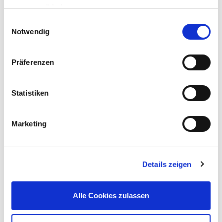
gesammelt haben.
Einwilligungsauswahl
Notwendig
Präferenzen
Prosperplast Pflanztopf Terra rund 35 cm anthrazit
Statistiken
4,99 €
UVP 7,99 €
Marketing
Gleich mitkaufen!
Details zeigen
Beschreibung
Der Blumenkasten Terra aus Kunststoff überzeugt durch
Witterungsbeständigkeit, was ihn zu einer idealen Wahl für den
Alle Cookies zulassen
Außenbereich macht.