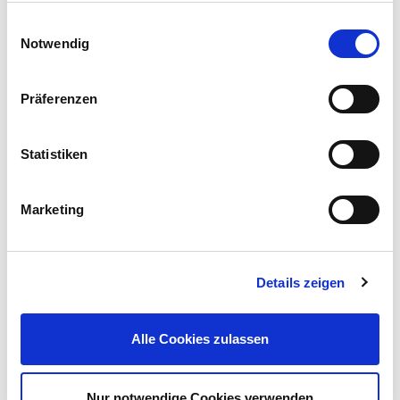
Einwilligungsauswahl
Notwendig
Präferenzen
Prosperplast Balkonkasten Respana 39,2 x 18,4 cm in
Terracotta mit Untersetzer
Statistiken
2,99 €
UVP 4,99 €
Marketing
Gleich mitkaufen!
Details zeigen
Beschreibung
Der Balkonkastenuntersetzer wurde aus hochwertigem
Alle Cookies zulassen
Kunststoff (PP) gefertigt und ist sehr robust und bruchsicher.
mehr
Nur notwendige Cookies verwenden