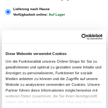
Lieferung nach Hause
Verfügbarkeit online:
Auf Lager
Um Abholung im Markt nutzen zu können, wähle zunächst
einen Markt
Verfügbarkeit:
Jetzt prüfen und Markt auswählen
Diese Webseite verwendet Cookies
Um die Funktionalität unseres Online-Shops für Sie zu
Menge
gewährleisten und optimal zu gestalten sowie Inhalte und
In den Warenkorb
Anzeigen zu personalisieren, Funktionen für soziale
Medien anbieten zu können und die Zugriffe auf unsere
Website zu analysieren verwenden wir Cookies. Unsere
Merken
Partner führen diese Informationen möglicherweise mit
weiteren Daten zusammen, die Sie ihnen bereitgestellt
ZUBEHÖR UND PASSENDE ARTIKEL:
haben oder die sie im Rahmen Ihrer Nutzung der Dienste
gesammelt haben.