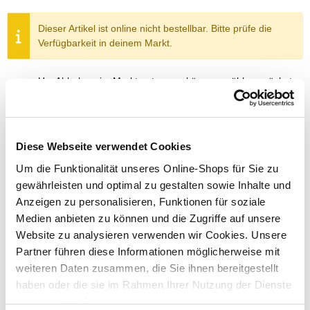
Dieser Artikel ist online nicht bestellbar. Bitte prüfe die
Verfügbarkeit in deinem Markt.
Um Abholung im Markt nutzen zu können, wähle zunächst
einen Markt
Verfügbarkeit:
Jetzt prüfen und Markt auswählen
Diese Webseite verwendet Cookies
Menge
Um die Funktionalität unseres Online-Shops für Sie zu
gewährleisten und optimal zu gestalten sowie Inhalte und
In den Warenkorb
Anzeigen zu personalisieren, Funktionen für soziale
Medien anbieten zu können und die Zugriffe auf unsere
Merken
Website zu analysieren verwenden wir Cookies. Unsere
Partner führen diese Informationen möglicherweise mit
ZUBEHÖR UND PASSENDE ARTIKEL:
weiteren Daten zusammen, die Sie ihnen bereitgestellt
haben oder die sie im Rahmen Ihrer Nutzung der Dienste
gesammelt haben.