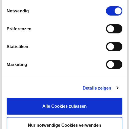
Einwilligungsauswahl
Notwendig
Präferenzen
Tischdeckenklammer 4 Stück im Set mit eingebauter
Festhaltefeder
Statistiken
1,99 €
UVP 3,99 €
Marketing
Mehr erfahren!
Details zeigen
Beschreibung
Bierbankauflagen-Set 3-teilig, bestehend aus 2 x gepolsterte
Alle Cookies zulassen
Bankauflagen und 1 x Tischdecke.Die Bankauflagen sind mit
einer Schaumstoff-Füllung hervorragend gepolstert, sodass
auch über eine lange Zeit bequem sitzen kann.
mehr
Nur notwendige Cookies verwenden