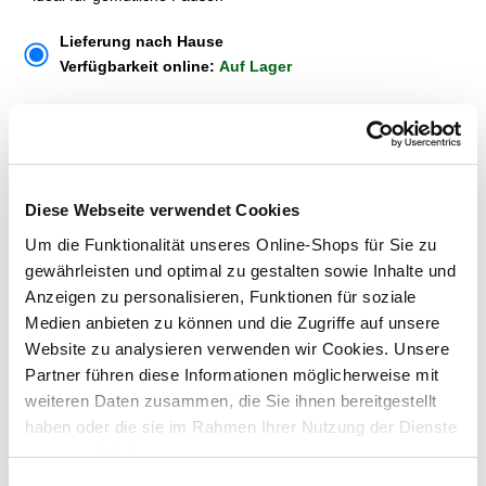
Lieferung nach Hause
Verfügbarkeit online:
Auf Lager
Dieser Artikel kann über Abholung im Markt nicht
reserviert werden
Diese Webseite verwendet Cookies
Menge
Um die Funktionalität unseres Online-Shops für Sie zu
gewährleisten und optimal zu gestalten sowie Inhalte und
In den Warenkorb
Anzeigen zu personalisieren, Funktionen für soziale
Medien anbieten zu können und die Zugriffe auf unsere
Merken
Website zu analysieren verwenden wir Cookies. Unsere
Partner führen diese Informationen möglicherweise mit
ZUBEHÖR UND PASSENDE ARTIKEL:
weiteren Daten zusammen, die Sie ihnen bereitgestellt
haben oder die sie im Rahmen Ihrer Nutzung der Dienste
gesammelt haben.
Einwilligungsauswahl