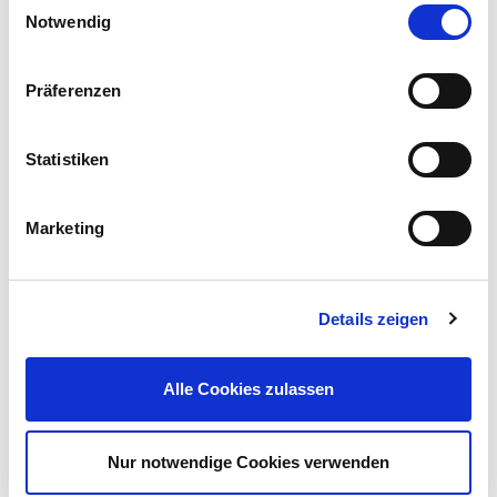
Notwendig
Präferenzen
Gartensessel "Comfort" klappbar mit Aluminiumgestell
Statistiken
45,00 €
UVP 79,90 €
Marketing
Gleich mitkaufen!
Details zeigen
Beschreibung
Mit diesem runden Bistrotisch holst du dir mediterranes Flair
Alle Cookies zulassen
direkt auf deinen Balkon oder in deinen Garten.
mehr
Bewertungen
Nur notwendige Cookies verwenden