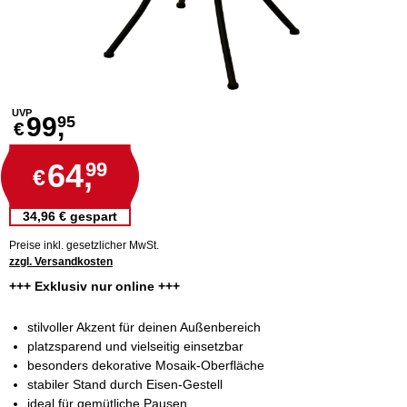
UVP
99,
95
€
64,
99
€
34,96 € gespart
Preise inkl. gesetzlicher MwSt.
zzgl. Versandkosten
+++ Exklusiv nur online +++
stilvoller Akzent für deinen Außenbereich
platzsparend und vielseitig einsetzbar
besonders dekorative Mosaik-Oberfläche
stabiler Stand durch Eisen-Gestell
ideal für gemütliche Pausen