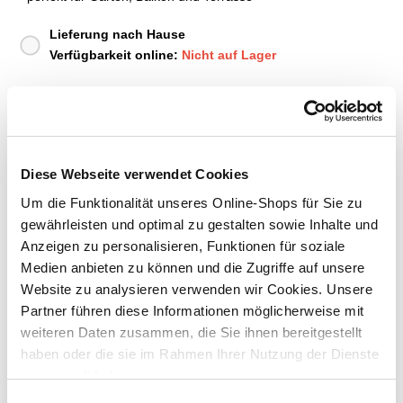
Lieferung nach Hause
Verfügbarkeit online:
Nicht auf Lager
Dieser Artikel kann über Abholung im Markt nicht
reserviert werden
Diese Webseite verwendet Cookies
Menge
Um die Funktionalität unseres Online-Shops für Sie zu
gewährleisten und optimal zu gestalten sowie Inhalte und
In den Warenkorb
Anzeigen zu personalisieren, Funktionen für soziale
Medien anbieten zu können und die Zugriffe auf unsere
Merken
Website zu analysieren verwenden wir Cookies. Unsere
Partner führen diese Informationen möglicherweise mit
ZUBEHÖR UND PASSENDE ARTIKEL:
weiteren Daten zusammen, die Sie ihnen bereitgestellt
haben oder die sie im Rahmen Ihrer Nutzung der Dienste
gesammelt haben.
Exklusiv nur online!
Einwilligungsauswahl