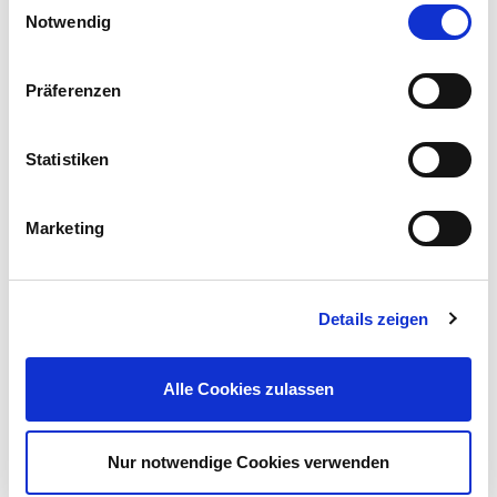
Notwendig
Präferenzen
Klapptisch 120 x 70 x 74 cm Akazie
Statistiken
75,99 €
UVP 110,95 €
Marketing
Mehr erfahren!
Details zeigen
Beschreibung
Mit diesem Klapp-Beistelltisch aus Akazie holst du dir ein Stück
Alle Cookies zulassen
Natürlichkeit auf deine Terrasse oder deinen Balkon.
mehr
Bewertungen
Nur notwendige Cookies verwenden