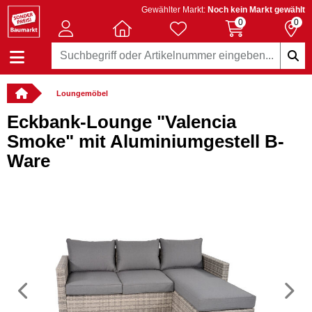
Gewählter Markt:
Noch kein Markt gewählt
0
0
Loungemöbel
Eckbank-Lounge "Valencia
Smoke" mit Aluminiumgestell B-
Ware
Vorheriges
N