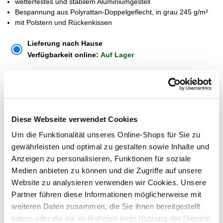
wetterfestes und stabilem Aluminiumgestell
Bespannung aus Polyrattan-Doppelgeflecht, in grau 245 g/m²
mit Polstern und Rückenkissen
Lieferung nach Hause
Verfügbarkeit online:
Auf Lager
Dieser Artikel kann über Abholung im Markt nicht
reserviert werden
Diese Webseite verwendet Cookies
Menge
Um die Funktionalität unseres Online-Shops für Sie zu
gewährleisten und optimal zu gestalten sowie Inhalte und
In den Warenkorb
Anzeigen zu personalisieren, Funktionen für soziale
Medien anbieten zu können und die Zugriffe auf unsere
Merken
Website zu analysieren verwenden wir Cookies. Unsere
Partner führen diese Informationen möglicherweise mit
weiteren Daten zusammen, die Sie ihnen bereitgestellt
ZUBEHÖR UND PASSENDE ARTIKEL:
haben oder die sie im Rahmen Ihrer Nutzung der Dienste