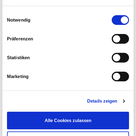
gesammelt haben.
Einwilligungsauswahl
Notwendig
Präferenzen
WPC-Fliese 30 x 30 cm in Dunkelgrau mit Steck-System
Statistiken
3,50 €
UVP 4,99 €
Marketing
Mehr erfahren!
Details zeigen
Beschreibung
Garten-Lounge-Set Valencia Smoke aus wetterfestem
Alle Cookies zulassen
Materialien. Die Loungegarnitur besteht aus einer bequemen
Lounge mit Armlehne und einem angebauten 2-Sitzer Sofa.