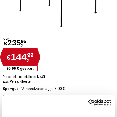
UVP
235,
95
€
144,
99
€
90,96 € gespart
Preise inkl. gesetzlicher MwSt.
zzgl. Versandkosten
Sperrgut -
Versandzuschlag je 5,00 €
+++ Exklusiv nur online +++
eleganter Pavillon 3 x 2,5 m
ideal als Terrassenanbau