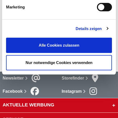
Der Anbaupavillon "Mantova" ist ein eleganter Sonnenschutz für
deinen Garten.
mehr
Marketing
Bewertungen
(15)
Details zeigen
Bewertungen lesen
Versandkosten
Alle Cookies zulassen
mehr
Nur notwendige Cookies verwenden
Newsletter
Storefinder
Facebook
Instagram
AKTUELLE WERBUNG