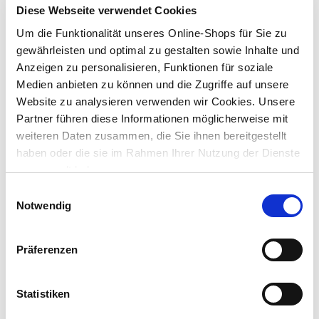
Dachbespannung in der Farbe ecru
Diese Webseite verwendet Cookies
witterungsbeständige Konstruktion
Um die Funktionalität unseres Online-Shops für Sie zu
stabiles pulverbeschichtetes Stahlgestell
gewährleisten und optimal zu gestalten sowie Inhalte und
Lieferung nach Hause
Anzeigen zu personalisieren, Funktionen für soziale
Verfügbarkeit online:
Auf Lager
Medien anbieten zu können und die Zugriffe auf unsere
Website zu analysieren verwenden wir Cookies. Unsere
Partner führen diese Informationen möglicherweise mit
weiteren Daten zusammen, die Sie ihnen bereitgestellt
Dieser Artikel kann über Abholung im Markt nicht
haben oder die sie im Rahmen Ihrer Nutzung der Dienste
reserviert werden
gesammelt haben.
Einwilligungsauswahl
Menge
Notwendig
In den Warenkorb
Präferenzen
Merken
Statistiken
Beschreibung