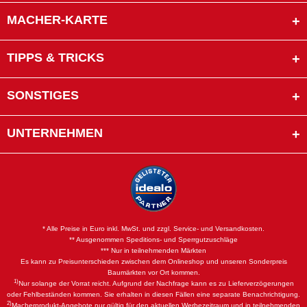
MACHER-KARTE
TIPPS & TRICKS
SONSTIGES
UNTERNEHMEN
* Alle Preise in Euro inkl. MwSt. und zzgl. Service- und Versandkosten.
** Ausgenommen Speditions- und Sperrgutzuschläge
*** Nur in teilnehmenden Märkten
Es kann zu Preisunterschieden zwischen dem Onlineshop und unseren Sonderpreis
Baumärkten vor Ort kommen.
1)
Nur solange der Vorrat reicht. Aufgrund der Nachfrage kann es zu Lieferverzögerungen
oder Fehlbeständen kommen. Sie erhalten in diesen Fällen eine separate Benachrichtigung.
2)
Macherprodukt-Angebote nur gültig für den aktuellen Werbezeitraum und in teilnehmenden