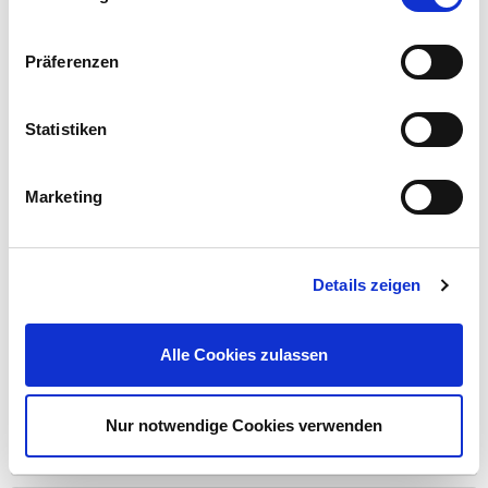
Präferenzen
Normex Rohrabschneider
Statistiken
3,99 €
UVP 5,85 €
Marketing
Gleich mitkaufen!
Details zeigen
Beschreibung
Alle Cookies zulassen
mehr
Bewertungen
(1)
Nur notwendige Cookies verwenden
Bewertungen lesen