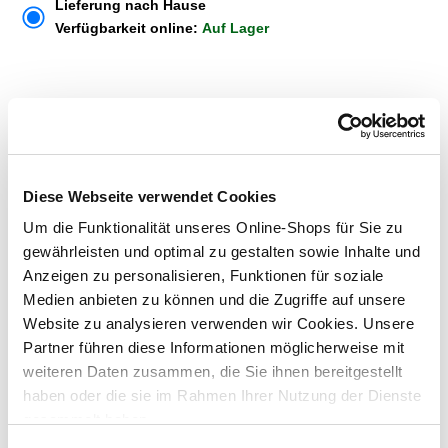
Lieferung nach Hause
Verfügbarkeit online:
Auf Lager
Um Abholung im Markt nutzen zu können, wähle zunächst
einen Markt
Verfügbarkeit:
Jetzt prüfen und Markt auswählen
Diese Webseite verwendet Cookies
Menge
Um die Funktionalität unseres Online-Shops für Sie zu
gewährleisten und optimal zu gestalten sowie Inhalte und
In den Warenkorb
Anzeigen zu personalisieren, Funktionen für soziale
Medien anbieten zu können und die Zugriffe auf unsere
Merken
Website zu analysieren verwenden wir Cookies. Unsere
Partner führen diese Informationen möglicherweise mit
weiteren Daten zusammen, die Sie ihnen bereitgestellt
ZUBEHÖR UND PASSENDE ARTIKEL:
haben oder die sie im Rahmen Ihrer Nutzung der Dienste
gesammelt haben.