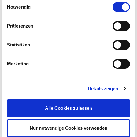
Einwilligungsauswahl
Notwendig
Präferenzen
Zaun Eckpfosten für Höhe 0,83m Typ PM für Zaun Michl in
Anthrazit
Statistiken
68,95 €
UVP 80,00 €
Marketing
Gleich mitkaufen!
Details zeigen
Beschreibung
Die Pfostenkappe für Kantholz-Zaunpfosten ist die perfekte
Alle Cookies zulassen
Ergänzung für den Zaun. Mit ihrer einfachen seitlichen
Verschraubung ist die Montage ein Kinderspiel.
mehr
Nur notwendige Cookies verwenden
Bewertungen
(1)